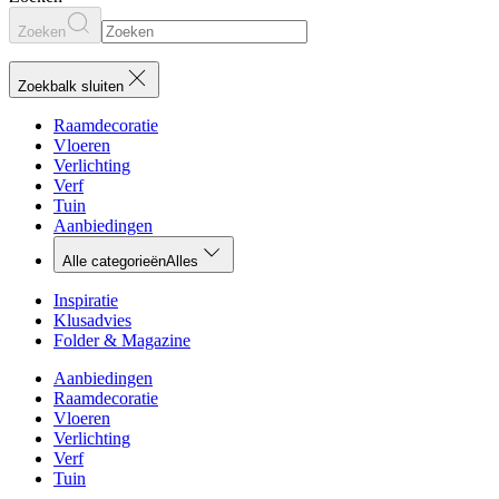
Zoeken
Zoekbalk sluiten
Raamdecoratie
Vloeren
Verlichting
Verf
Tuin
Aanbiedingen
Alle categorieën
Alles
Inspiratie
Klusadvies
Folder & Magazine
Aanbiedingen
Raamdecoratie
Vloeren
Verlichting
Verf
Tuin