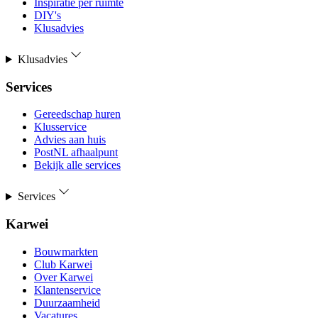
Inspiratie per ruimte
DIY's
Klusadvies
Klusadvies
Services
Gereedschap huren
Klusservice
Advies aan huis
PostNL afhaalpunt
Bekijk alle services
Services
Karwei
Bouwmarkten
Club Karwei
Over Karwei
Klantenservice
Duurzaamheid
Vacatures