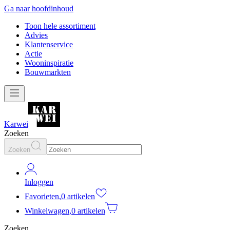
Ga naar hoofdinhoud
Toon hele assortiment
Advies
Klantenservice
Actie
Wooninspiratie
Bouwmarkten
Karwei
Zoeken
Zoeken
Inloggen
Favorieten
,
0 artikelen
Winkelwagen
,
0 artikelen
Zoeken