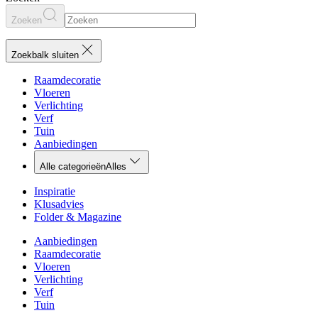
Zoeken
Zoekbalk sluiten
Raamdecoratie
Vloeren
Verlichting
Verf
Tuin
Aanbiedingen
Alle categorieën
Alles
Inspiratie
Klusadvies
Folder & Magazine
Aanbiedingen
Raamdecoratie
Vloeren
Verlichting
Verf
Tuin