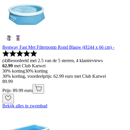
Bestway Fast Met Filterpomp Rond Blauw (Ø244 x 66 cm) -
(
4
)
Beoordeeld met 2.5 van de 5 sterren, 4 klantreviews
62.99
met Club Karwei
30% korting
30% korting
30% korting, voordeelprijs: 62.99 euro met Club Karwei
89
.
99
Prijs: 89.99 euro
Bekijk alles in zwembad