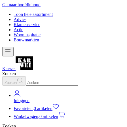
Ga naar hoofdinhoud
Toon hele assortiment
Advies
Klantenservice
Actie
Wooninspiratie
Bouwmarkten
Karwei
Zoeken
Zoeken
Inloggen
Favorieten
,
0 artikelen
Winkelwagen
,
0 artikelen
Zoeken