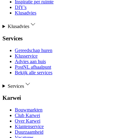
Inspiratie per ruimte
DIY's
Klusadvies
Klusadvies
Services
Gereedschap huren
Klusservice
Advies aan huis
PostNL afhaalpunt
Bekijk alle services
Services
Karwei
Bouwmarkten
Club Karwei
Over Karwei
Klantenservice
Duurzaamheid
Vacatures