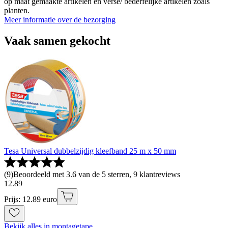
op maat gemaakte artikelen en verse/ bederfelijke artikelen zoals
planten.
Meer informatie over de bezorging
Vaak samen gekocht
Tesa Universal dubbelzijdig kleefband 25 m x 50 mm
(
9
)
Beoordeeld met 3.6 van de 5 sterren, 9 klantreviews
12
.
89
Prijs: 12.89 euro
Bekijk alles in montagetape