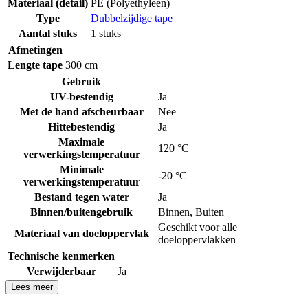
Materiaal (detail)
PE (Polyethyleen)
Type
Dubbelzijdige tape
Aantal stuks
1 stuks
Afmetingen
Lengte tape
300 cm
Gebruik
UV-bestendig
Ja
Met de hand afscheurbaar
Nee
Hittebestendig
Ja
Maximale
120 °C
verwerkingstemperatuur
Minimale
-20 °C
verwerkingstemperatuur
Bestand tegen water
Ja
Binnen/buitengebruik
Binnen
,
Buiten
Geschikt voor alle
Materiaal van doeloppervlak
doeloppervlakken
Technische kenmerken
Verwijderbaar
Ja
Lees meer