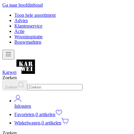
Ga naar hoofdinhoud
Toon hele assortiment
Advies
Klantenservice
Actie
Wooninspiratie
Bouwmarkten
Karwei
Zoeken
Zoeken
Inloggen
Favorieten
,
0 artikelen
Winkelwagen
,
0 artikelen
Zoeken