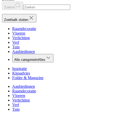
Zoeken
Zoekbalk sluiten
Raamdecoratie
Vloeren
Verlichting
Verf
Tuin
Aanbiedingen
Alle categorieën
Alles
Inspiratie
Klusadvies
Folder & Magazine
Aanbiedingen
Raamdecoratie
Vloeren
Verlichting
Verf
Tuin