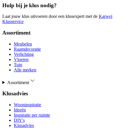
Hulp bij je klus nodig?
Laat jouw klus uitvoeren door een klusexpert met de
Karwei
Klusservice
Assortiment
Meubelen
Raamdecoratie
Verlichting
Vloeren
Tuin
Alle merken
Assortiment
Klusadvies
Wooninspiratie
Ideeën
Inspiratie per ruimte
DIY's
Klusadvies