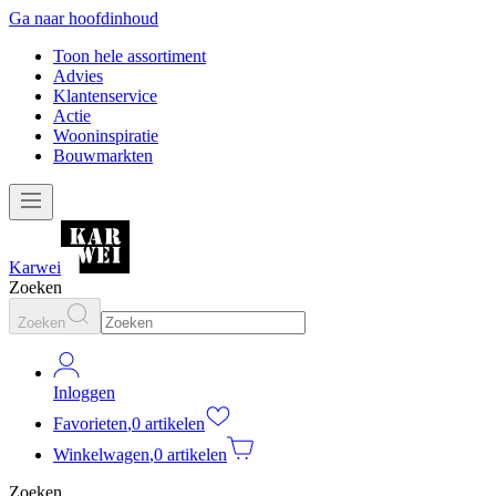
Ga naar hoofdinhoud
Toon hele assortiment
Advies
Klantenservice
Actie
Wooninspiratie
Bouwmarkten
Karwei
Zoeken
Zoeken
Inloggen
Favorieten
,
0 artikelen
Winkelwagen
,
0 artikelen
Zoeken