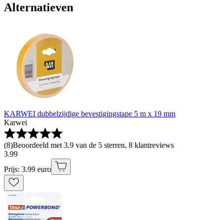
Alternatieven
KARWEI dubbelzijdige bevestigingstape 5 m x 19 mm
Karwei
(
8
)
Beoordeeld met 3.9 van de 5 sterren, 8 klantreviews
3
.
99
Prijs: 3.99 euro