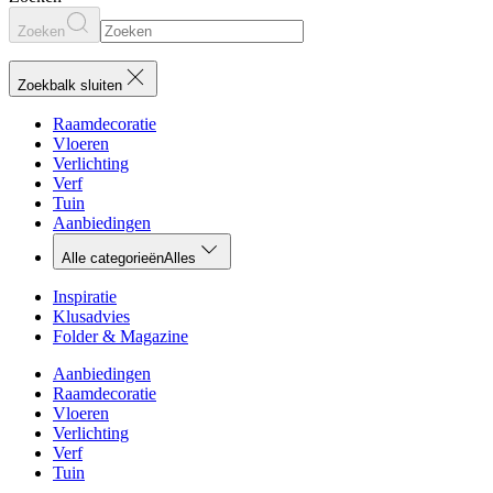
Zoeken
Zoekbalk sluiten
Raamdecoratie
Vloeren
Verlichting
Verf
Tuin
Aanbiedingen
Alle categorieën
Alles
Inspiratie
Klusadvies
Folder & Magazine
Aanbiedingen
Raamdecoratie
Vloeren
Verlichting
Verf
Tuin