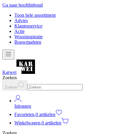
Ga naar hoofdinhoud
Toon hele assortiment
Advies
Klantenservice
Actie
Wooninspiratie
Bouwmarkten
Karwei
Zoeken
Zoeken
Inloggen
Favorieten
,
0 artikelen
Winkelwagen
,
0 artikelen
Zoeken