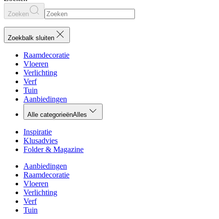
Zoeken
Zoekbalk sluiten
Raamdecoratie
Vloeren
Verlichting
Verf
Tuin
Aanbiedingen
Alle categorieën
Alles
Inspiratie
Klusadvies
Folder & Magazine
Aanbiedingen
Raamdecoratie
Vloeren
Verlichting
Verf
Tuin