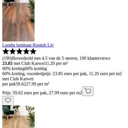
Lundia laminaat Rustiek Liv
(
190
)
Beoordeeld met 4.5 van de 5 sterren, 190 klantreviews
23.85
met Club Karwei
11.20
per m²
60% korting
60% korting
60% korting, voordeelprijs: 23.85 euro per pak, 11.20 euro per m2
met Club Karwei
per pak
59
.
62
27.99 per m²
Prijs: 59.62 euro per pak, 27.99 euro per m2