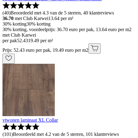
(
40
)
Beoordeeld met 4.3 van de 5 sterren, 40 klantreviews
36.70
met Club Karwei
13.64
per m²
30% korting
30% korting
30% korting, voordeelprijs: 36.70 euro per pak, 13.64 euro per m2
met Club Karwei
per pak
52
.
43
19.49 per m²
Prijs: 52.43 euro per pak, 19.49 euro per m2
vtwonen laminaat XL Collar
(
101
)
Beoordeeld met 4.2 van de 5 sterren, 101 klantreviews