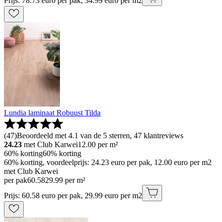
Prijs: 78.73 euro per pak, 34.99 euro per m2
Lundia laminaat Robuust Tilda
(
47
)
Beoordeeld met 4.1 van de 5 sterren, 47 klantreviews
24.23
met Club Karwei
12.00
per m²
60% korting
60% korting
60% korting, voordeelprijs: 24.23 euro per pak, 12.00 euro per m2
met Club Karwei
per pak
60
.
58
29.99 per m²
Prijs: 60.58 euro per pak, 29.99 euro per m2