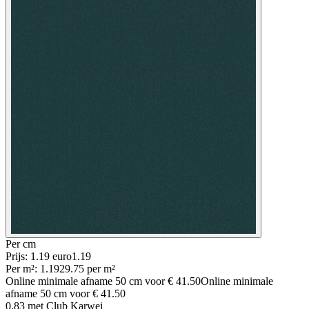
Per
cm
Prijs: 1.19 euro
1
.
19
Per
m²
:
1.19
29.75
per
m²
Online minimale afname
50
cm voor
€ 41.50
Online minimale
afname
50
cm voor
€ 41.50
0.83
met Club Karwei