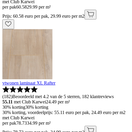
met Club Karwei
per pak
60
.
58
29.99 per m²
Prijs: 60.58 euro per pak, 29.99 euro per m2
vtwonen laminaat XL Rafter
(
182
)
Beoordeeld met 4.2 van de 5 sterren, 182 klantreviews
55.11
met Club Karwei
24.49
per m²
30% korting
30% korting
30% korting, voordeelprijs: 55.11 euro per pak, 24.49 euro per m2
met Club Karwei
per pak
78
.
73
34.99 per m²