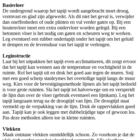
Basisvloer
De ondergrond waarop het tapijt wordt aangebracht moet droog,
vormvast en glad zijn afgewerkt. Als dit niet het geval is, verwijder
dan oneffenheden of oude plinten en vul verder gaten op. Bij een
houtenvloer moet een extra ondervloer worden gelegd. Bij een
betonnen vloer is het nodig om gaten en scheuren weg te werken.
Leg eventueel een rubber ondertapijt onder het tapijt om het geluid
te dempen en de levensduur van het tapijt te verlengen.
Leginstructie
Laat bij het uitpakken het tapijt even acclimatiseren, dit zorgt ervoor
dat het tapijt kan wennen aan de temperatuur en vochtigheid in de
ruimte. Rol het tapijt uit en druk het goed aan tegen de muren. Snij
met een goed scherp stanleymes het overtollige tapijt langs de muur
weg. Kies voor de bevestigingsmethode lijmen als het tapijt bedoeld
is voor grote ruimten. Sla het tapijt tot halverwege om en verspreidt
de lijm dun over de vloer (gebruik eventueel een lijmkam). Leg het
tapijt langzaam terug na de droogtijd van lijm. De droogtijd staat
vermeld op de verpakking van de lijm. Druk de oppervlakken goed
aan. Tapijt kan je ook leggen met dubbelzijdige tape of gewoon los.
Pas deze methoden alleen toe in kleine ruimten.
Vlekken
Maak ontstane vlekken onmiddellijk schoon. Zo voorkom je dat de