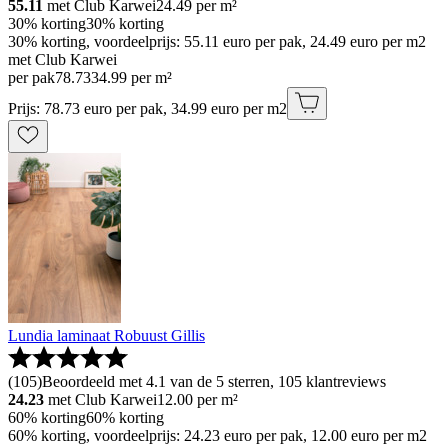
55.11
met Club Karwei
24.49
per m²
30% korting
30% korting
30% korting, voordeelprijs: 55.11 euro per pak, 24.49 euro per m2
met Club Karwei
per pak
78
.
73
34.99 per m²
Prijs: 78.73 euro per pak, 34.99 euro per m2
Lundia laminaat Robuust Gillis
(
105
)
Beoordeeld met 4.1 van de 5 sterren, 105 klantreviews
24.23
met Club Karwei
12.00
per m²
60% korting
60% korting
60% korting, voordeelprijs: 24.23 euro per pak, 12.00 euro per m2