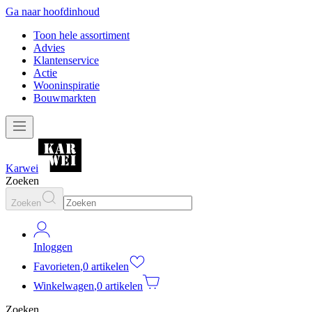
Ga naar hoofdinhoud
Toon hele assortiment
Advies
Klantenservice
Actie
Wooninspiratie
Bouwmarkten
Karwei
Zoeken
Zoeken
Inloggen
Favorieten
,
0 artikelen
Winkelwagen
,
0 artikelen
Zoeken