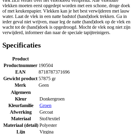
vlek zich verder over het vloerkleed verspreidt. Alle vloeibare
vlekken moeten eerst opgedept worden met een schone, droge doek
of met keukenpapier. Vlekken kan je het best verwijderen met lauw
water. Laat de vlek in een natte badstof (hand)doek trekken. Ga in
ieder geval niet wrijven, maar leg de natte (hand)doek op de vlek en
wacht tot de (hand)doek is opgedroogd. Mocht de vlek nog niet zijn
verwijderd, informeer dan naar de speciale tapijtreinigers.
Specificaties
Product
Productnummer
190504
EAN
8718787371696
Gewicht product
57875 gr
Merk
Geen
Algemeen
Kleur
Donkergroen
Kleurfamilie
Groen
Afwerking
Gecoat
Materiaal
Stof/textiel
Materiaal (detail)
Polyester
Lijn
Virgina