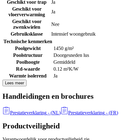
Geschikt voor trap
Ja
Geschikt voor
Ja
vloerverwarming
Geschikt voor
Nee
zwenkwielen
Gebruiksklasse
Intensief woongebruik
Technische kenmerken
Poolgewicht
1450 g/m²
Poolstructuur
Doorgesneden lus
Poolhoogte
Gemiddeld
Rd-waarde
0.12 m²K/W
Warmte isolerend
Ja
Lees meer
Handleidingen en brochures
Prestatieverklaring
- (
NL
)
Prestatieverklaring
- (
FR
)
Productveiligheid
Verantwoordelijk voor productveiligheid zie