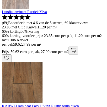
Lundia laminaat Rustiek Ylva
(
69
)
Beoordeeld met 4.6 van de 5 sterren, 69 klantreviews
23.85
met Club Karwei
11.20
per m²
60% korting
60% korting
60% korting, voordeelprijs: 23.85 euro per pak, 11.20 euro per m2
met Club Karwei
per pak
59
.
62
27.99 per m²
Prijs: 59.62 euro per pak, 27.99 euro per m2
KARWEI laminaat Easy Living Rustig bruin eiken