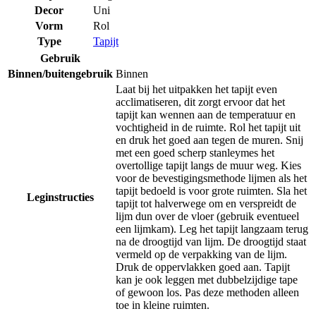
Decor
Uni
Vorm
Rol
Type
Tapijt
Gebruik
Binnen/buitengebruik
Binnen
Laat bij het uitpakken het tapijt even
acclimatiseren, dit zorgt ervoor dat het
tapijt kan wennen aan de temperatuur en
vochtigheid in de ruimte. Rol het tapijt uit
en druk het goed aan tegen de muren. Snij
met een goed scherp stanleymes het
overtollige tapijt langs de muur weg. Kies
voor de bevestigingsmethode lijmen als het
tapijt bedoeld is voor grote ruimten. Sla het
Leginstructies
tapijt tot halverwege om en verspreidt de
lijm dun over de vloer (gebruik eventueel
een lijmkam). Leg het tapijt langzaam terug
na de droogtijd van lijm. De droogtijd staat
vermeld op de verpakking van de lijm.
Druk de oppervlakken goed aan. Tapijt
kan je ook leggen met dubbelzijdige tape
of gewoon los. Pas deze methoden alleen
toe in kleine ruimten.