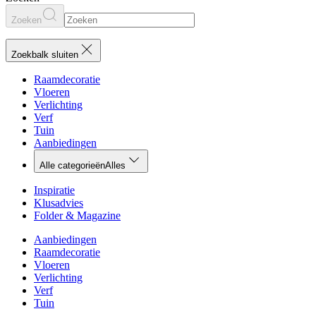
Zoeken
Zoekbalk sluiten
Raamdecoratie
Vloeren
Verlichting
Verf
Tuin
Aanbiedingen
Alle categorieën
Alles
Inspiratie
Klusadvies
Folder & Magazine
Aanbiedingen
Raamdecoratie
Vloeren
Verlichting
Verf
Tuin