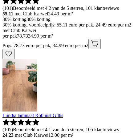
(
101
)
Beoordeeld met 4.2 van de 5 sterren, 101 klantreviews
55.11
met Club Karwei
24.49
per m²
30% korting
30% korting
30% korting, voordeelprijs: 55.11 euro per pak, 24.49 euro per m2
met Club Karwei
per pak
78
.
73
34.99 per m²
Prijs: 78.73 euro per pak, 34.99 euro per m2
Lundia laminaat Robuust Gillis
(
105
)
Beoordeeld met 4.1 van de 5 sterren, 105 klantreviews
24.23
met Club Karwei
12.00
per m²