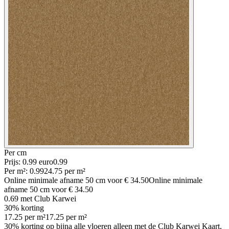
Per
cm
Prijs: 0.99 euro
0
.
99
Per
m²
:
0.99
24.75
per
m²
Online minimale afname
50
cm voor
€ 34.50
Online minimale
afname
50
cm voor
€ 34.50
0.69
met Club Karwei
30% korting
17.25
per
m²
17.25
per
m²
30% korting op bijna alle vloeren alleen met de Club Karwei Kaart,