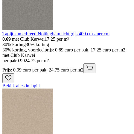
Tapijt kamerbreed Nottingham lichtgrijs 400 cm - per cm
0.69
met Club Karwei
17.25
per m²
30% korting
30% korting
30% korting, voordeelprijs: 0.69 euro per pak, 17.25 euro per m2
met Club Karwei
per pak
0
.
99
24.75 per m²
Prijs: 0.99 euro per pak, 24.75 euro per m2
Bekijk alles in tapijt