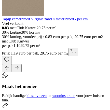
Tapijt kamerbreed Virginia zand 4 meter breed - per cm
Veel verkocht
0.83
met Club Karwei
20.75
per m²
30% korting
30% korting
30% korting, voordeelprijs: 0.83 euro per pak, 20.75 euro per m2
met Club Karwei
per pak
1
.
19
29.75 per m²
Prijs: 1.19 euro per pak, 29.75 euro per m2
Maak het mooier
Bekijk handige
klusadviezen
en
wooninspiratie
voor jouw huis en
tuin.