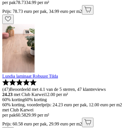
per pak
78
.
73
34.99 per m²
Prijs: 78.73 euro per pak, 34.99 euro per m2
Lundia laminaat Robuust Tilda
(
47
)
Beoordeeld met 4.1 van de 5 sterren, 47 klantreviews
24.23
met Club Karwei
12.00
per m²
60% korting
60% korting
60% korting, voordeelprijs: 24.23 euro per pak, 12.00 euro per m2
met Club Karwei
per pak
60
.
58
29.99 per m²
Prijs: 60.58 euro per pak, 29.99 euro per m2