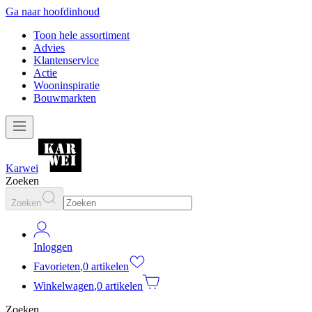
Ga naar hoofdinhoud
Toon hele assortiment
Advies
Klantenservice
Actie
Wooninspiratie
Bouwmarkten
Karwei
Zoeken
Zoeken
Inloggen
Favorieten
,
0 artikelen
Winkelwagen
,
0 artikelen
Zoeken