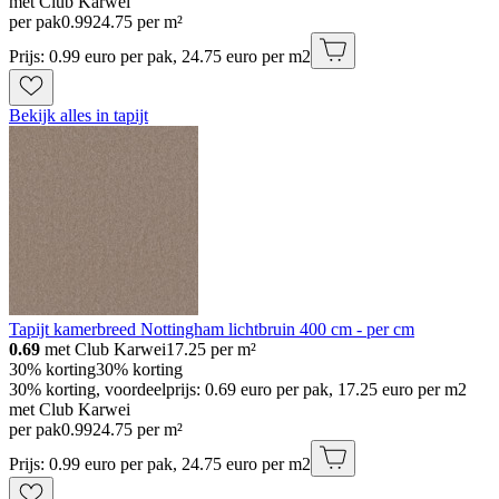
met Club Karwei
per pak
0
.
99
24.75 per m²
Prijs: 0.99 euro per pak, 24.75 euro per m2
Bekijk alles in tapijt
Tapijt kamerbreed Nottingham lichtbruin 400 cm - per cm
0.69
met Club Karwei
17.25
per m²
30% korting
30% korting
30% korting, voordeelprijs: 0.69 euro per pak, 17.25 euro per m2
met Club Karwei
per pak
0
.
99
24.75 per m²
Prijs: 0.99 euro per pak, 24.75 euro per m2