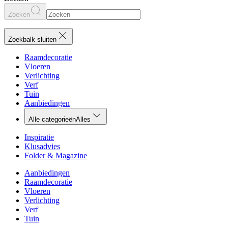
Zoeken
Zoekbalk sluiten
Raamdecoratie
Vloeren
Verlichting
Verf
Tuin
Aanbiedingen
Alle categorieën
Alles
Inspiratie
Klusadvies
Folder & Magazine
Aanbiedingen
Raamdecoratie
Vloeren
Verlichting
Verf
Tuin