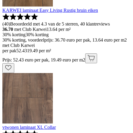
KARWEI laminaat Easy Living Rustig bruin eiken
(
40
)
Beoordeeld met 4.3 van de 5 sterren, 40 klantreviews
36.70
met Club Karwei
13.64
per m²
30% korting
30% korting
30% korting, voordeelprijs: 36.70 euro per pak, 13.64 euro per m2
met Club Karwei
per pak
52
.
43
19.49 per m²
Prijs: 52.43 euro per pak, 19.49 euro per m2
vtwonen laminaat XL Collar