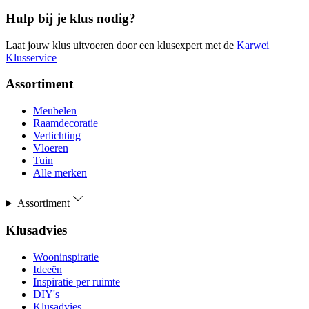
Hulp bij je klus nodig?
Laat jouw klus uitvoeren door een klusexpert met de
Karwei
Klusservice
Assortiment
Meubelen
Raamdecoratie
Verlichting
Vloeren
Tuin
Alle merken
Assortiment
Klusadvies
Wooninspiratie
Ideeën
Inspiratie per ruimte
DIY's
Klusadvies