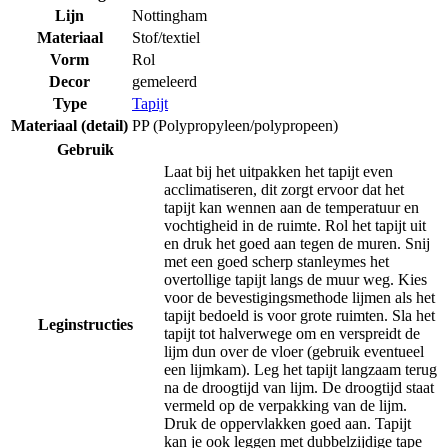
Lijn
Nottingham
Materiaal
Stof/textiel
Vorm
Rol
Decor
gemeleerd
Type
Tapijt
Materiaal (detail)
PP (Polypropyleen/polypropeen)
Gebruik
Laat bij het uitpakken het tapijt even
acclimatiseren, dit zorgt ervoor dat het
tapijt kan wennen aan de temperatuur en
vochtigheid in de ruimte. Rol het tapijt uit
en druk het goed aan tegen de muren. Snij
met een goed scherp stanleymes het
overtollige tapijt langs de muur weg. Kies
voor de bevestigingsmethode lijmen als het
tapijt bedoeld is voor grote ruimten. Sla het
Leginstructies
tapijt tot halverwege om en verspreidt de
lijm dun over de vloer (gebruik eventueel
een lijmkam). Leg het tapijt langzaam terug
na de droogtijd van lijm. De droogtijd staat
vermeld op de verpakking van de lijm.
Druk de oppervlakken goed aan. Tapijt
kan je ook leggen met dubbelzijdige tape