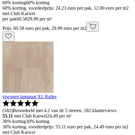
60% korting
60% korting
60% korting, voordeelprijs: 24.23 euro per pak, 12.00 euro per m2
met Club Karwei
per pak
60
.
58
29.99 per m²
Prijs: 60.58 euro per pak, 29.99 euro per m2
vtwonen laminaat XL Rafter
(
182
)
Beoordeeld met 4.2 van de 5 sterren, 182 klantreviews
55.11
met Club Karwei
24.49
per m²
30% korting
30% korting
30% korting, voordeelprijs: 55.11 euro per pak, 24.49 euro per m2
met Club Karwei