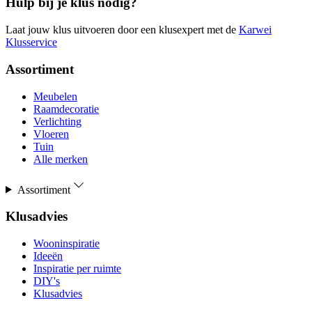
Hulp bij je klus nodig?
Laat jouw klus uitvoeren door een klusexpert met de
Karwei
Klusservice
Assortiment
Meubelen
Raamdecoratie
Verlichting
Vloeren
Tuin
Alle merken
Assortiment
Klusadvies
Wooninspiratie
Ideeën
Inspiratie per ruimte
DIY's
Klusadvies