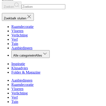
Zoeken
Zoekbalk sluiten
Raamdecoratie
Vloeren
Verlichting
Verf
Tuin
Aanbiedingen
Alle categorieën
Alles
Inspiratie
Klusadvies
Folder & Magazine
Aanbiedingen
Raamdecoratie
Vloeren
Verlichting
Verf
Tuin