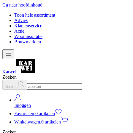
Ga naar hoofdinhoud
Toon hele assortiment
Advies
Klantenservice
Actie
Wooninspiratie
Bouwmarkten
Karwei
Zoeken
Zoeken
Inloggen
Favorieten
,
0 artikelen
Winkelwagen
,
0 artikelen
Zoeken