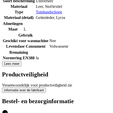
Soort bescherming
Universeel
Materiaal
Leer
,
Stof/textiel
Type
Tuinhandschoen
Materiaal (detail)
Geitenleder
,
Lycra
Afmetingen
Maat
L
Gebruik
Geschikt voor wasmachine
Nee
Levensfase Consument
Volwassene
Remaining
Normering EN388
Ja
Lees meer
Productveiligheid
Verantwoordelijk voor productveiligheid zie
informatie over de fabrikant
Bestel- en bezorginformatie