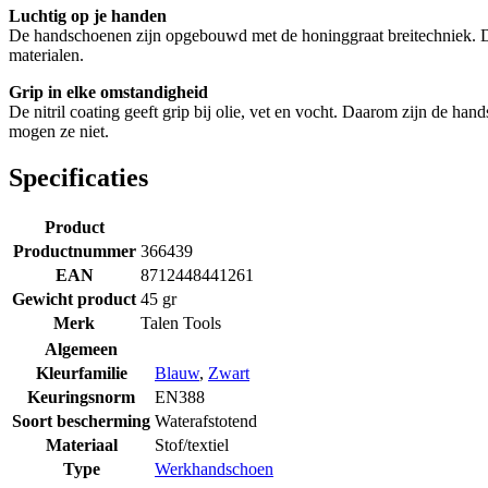
Luchtig op je handen
De handschoenen zijn opgebouwd met de honinggraat breitechniek. Da
materialen.
Grip in elke omstandigheid
De nitril coating geeft grip bij olie, vet en vocht. Daarom zijn de 
mogen ze niet.
Specificaties
Product
Productnummer
366439
EAN
8712448441261
Gewicht product
45 gr
Merk
Talen Tools
Algemeen
Kleurfamilie
Blauw
,
Zwart
Keuringsnorm
EN388
Soort bescherming
Waterafstotend
Materiaal
Stof/textiel
Type
Werkhandschoen