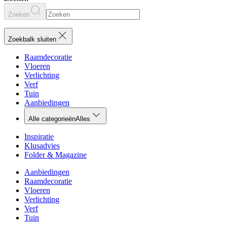
Zoeken
Zoekbalk sluiten
Raamdecoratie
Vloeren
Verlichting
Verf
Tuin
Aanbiedingen
Alle categorieën
Alles
Inspiratie
Klusadvies
Folder & Magazine
Aanbiedingen
Raamdecoratie
Vloeren
Verlichting
Verf
Tuin