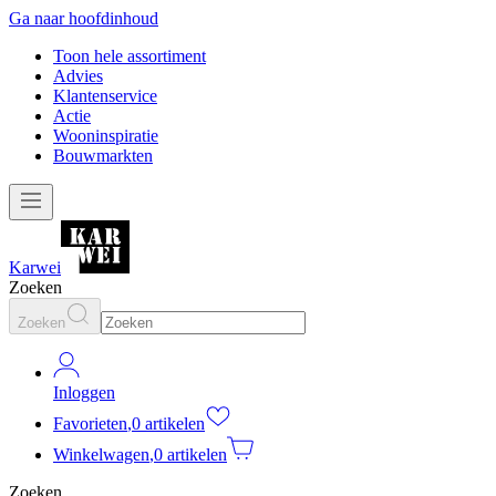
Ga naar hoofdinhoud
Toon hele assortiment
Advies
Klantenservice
Actie
Wooninspiratie
Bouwmarkten
Karwei
Zoeken
Zoeken
Inloggen
Favorieten
,
0 artikelen
Winkelwagen
,
0 artikelen
Zoeken