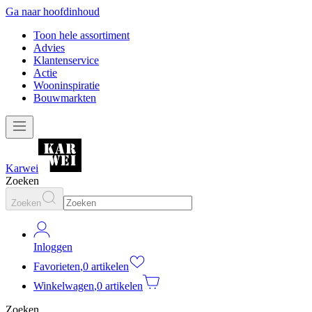
Ga naar hoofdinhoud
Toon hele assortiment
Advies
Klantenservice
Actie
Wooninspiratie
Bouwmarkten
Karwei
Zoeken
Zoeken
Inloggen
Favorieten
,
0 artikelen
Winkelwagen
,
0 artikelen
Zoeken