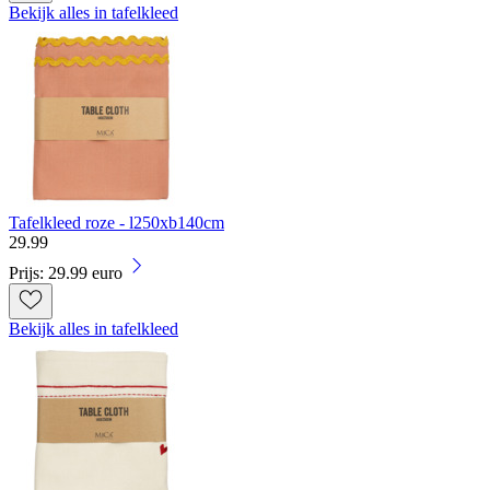
Bekijk alles in tafelkleed
Tafelkleed roze - l250xb140cm
29
.
99
Prijs: 29.99 euro
Bekijk alles in tafelkleed