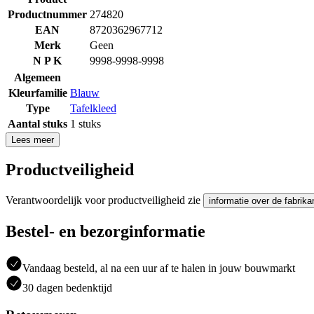
Productnummer
274820
EAN
8720362967712
Merk
Geen
N P K
9998-9998-9998
Algemeen
Kleurfamilie
Blauw
Type
Tafelkleed
Aantal stuks
1 stuks
Lees meer
Productveiligheid
Verantwoordelijk voor productveiligheid zie
informatie over de fabrika
Bestel- en bezorginformatie
Vandaag besteld, al na een uur af te halen in jouw bouwmarkt
30 dagen bedenktijd