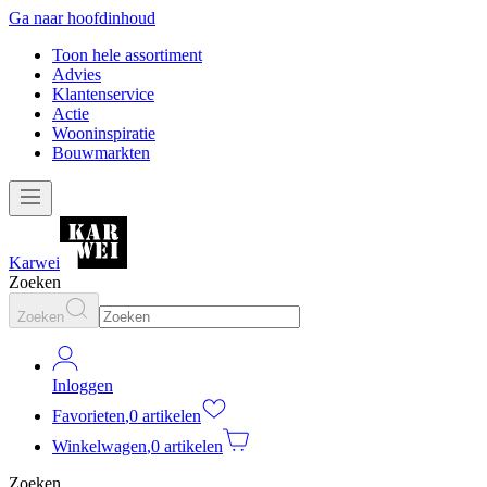
Ga naar hoofdinhoud
Toon hele assortiment
Advies
Klantenservice
Actie
Wooninspiratie
Bouwmarkten
Karwei
Zoeken
Zoeken
Inloggen
Favorieten
,
0 artikelen
Winkelwagen
,
0 artikelen
Zoeken