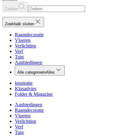
Zoeken
Zoekbalk sluiten
Raamdecoratie
Vloeren
Verlichting
Verf
Tuin
Aanbiedingen
Alle categorieën
Alles
Inspiratie
Klusadvies
Folder & Magazine
Aanbiedingen
Raamdecoratie
Vloeren
Verlichting
Verf
Tuin