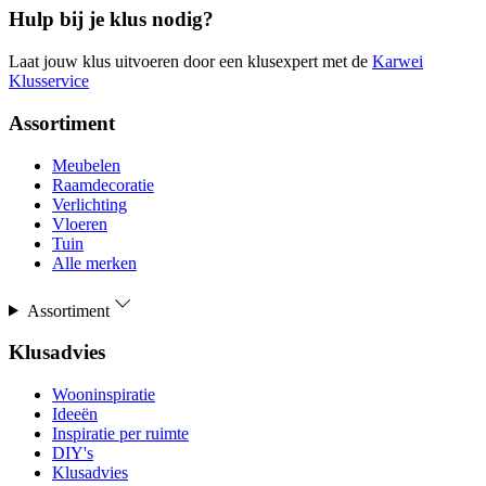
Hulp bij je klus nodig?
Laat jouw klus uitvoeren door een klusexpert met de
Karwei
Klusservice
Assortiment
Meubelen
Raamdecoratie
Verlichting
Vloeren
Tuin
Alle merken
Assortiment
Klusadvies
Wooninspiratie
Ideeën
Inspiratie per ruimte
DIY's
Klusadvies