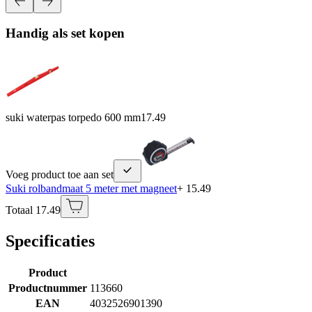
Handig als set kopen
suki waterpas torpedo 600 mm
17.49
Voeg product toe aan set
Suki rolbandmaat 5 meter met magneet
+ 15.49
Totaal 17.49
Specificaties
Product
Productnummer
113660
EAN
4032526901390