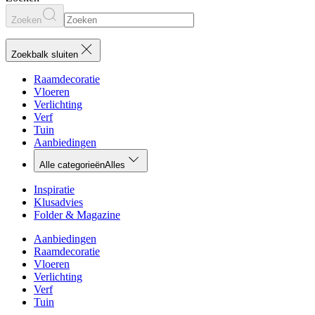
Zoeken
Zoekbalk sluiten
Raamdecoratie
Vloeren
Verlichting
Verf
Tuin
Aanbiedingen
Alle categorieën
Alles
Inspiratie
Klusadvies
Folder & Magazine
Aanbiedingen
Raamdecoratie
Vloeren
Verlichting
Verf
Tuin