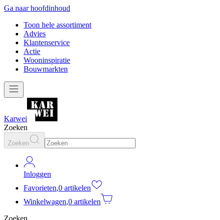
Ga naar hoofdinhoud
Toon hele assortiment
Advies
Klantenservice
Actie
Wooninspiratie
Bouwmarkten
Karwei
Zoeken
Zoeken
Inloggen
Favorieten
,
0 artikelen
Winkelwagen
,
0 artikelen
Zoeken