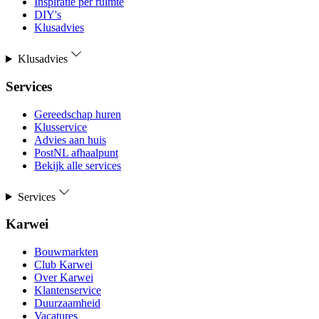
Inspiratie per ruimte
DIY's
Klusadvies
Klusadvies
Services
Gereedschap huren
Klusservice
Advies aan huis
PostNL afhaalpunt
Bekijk alle services
Services
Karwei
Bouwmarkten
Club Karwei
Over Karwei
Klantenservice
Duurzaamheid
Vacatures