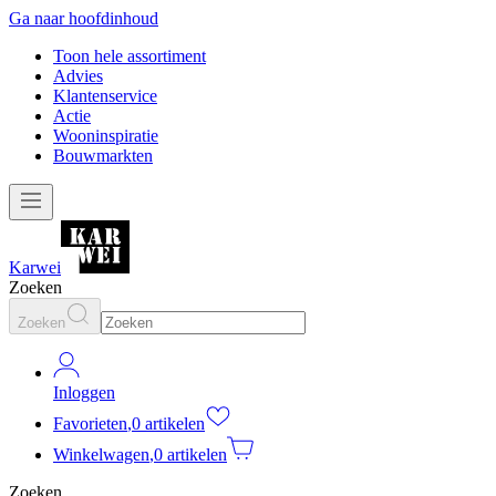
Ga naar hoofdinhoud
Toon hele assortiment
Advies
Klantenservice
Actie
Wooninspiratie
Bouwmarkten
Karwei
Zoeken
Zoeken
Inloggen
Favorieten
,
0 artikelen
Winkelwagen
,
0 artikelen
Zoeken