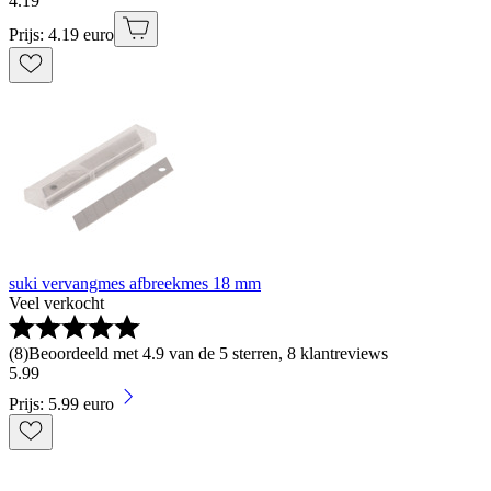
4
.
19
Prijs: 4.19 euro
suki vervangmes afbreekmes 18 mm
Veel verkocht
(
8
)
Beoordeeld met 4.9 van de 5 sterren, 8 klantreviews
5
.
99
Prijs: 5.99 euro