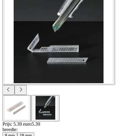
Prijs: 5.39 euro
5
.
39
breedte
:
9 mm
18 mm