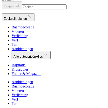
Zoeken
Zoekbalk sluiten
Raamdecoratie
Vloeren
Verlichting
Verf
Tuin
Aanbiedingen
Alle categorieën
Alles
Inspiratie
Klusadvies
Folder & Magazine
Aanbiedingen
Raamdecoratie
Vloeren
Verlichting
Verf
Tuin