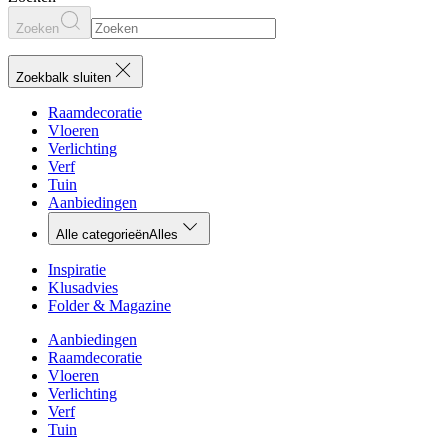
Zoeken
Zoekbalk sluiten
Raamdecoratie
Vloeren
Verlichting
Verf
Tuin
Aanbiedingen
Alle categorieën
Alles
Inspiratie
Klusadvies
Folder & Magazine
Aanbiedingen
Raamdecoratie
Vloeren
Verlichting
Verf
Tuin