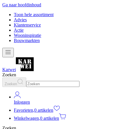
Ga naar hoofdinhoud
Toon hele assortiment
Advies
Klantenservice
Actie
Wooninspiratie
Bouwmarkten
Karwei
Zoeken
Zoeken
Inloggen
Favorieten
,
0 artikelen
Winkelwagen
,
0 artikelen
Zoeken