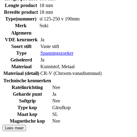
Lengte product
18 mm
Breedte product
18 mm
Type(nummer)
sl 125-250 v 190mm
Merk
Suki
Algemeen
VDE keurmerk
Ja
Soort stift
Vaste stift
Type
Spanningszoeker
Geisoleerd
Ja
Materiaal
Kunststof
,
Metaal
Materiaal (detail)
CR-V (Chroom-vanadiumstaal)
Technische kenmerken
Ratelinrichting
Nee
Geharde punt
Ja
Softgrip
Nee
Type kop
Gleufkop
Maat kop
SL
Magnetische kop
Nee
Lees meer