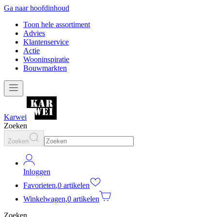
Ga naar hoofdinhoud
Toon hele assortiment
Advies
Klantenservice
Actie
Wooninspiratie
Bouwmarkten
Karwei
Zoeken
Zoeken
Inloggen
Favorieten
,
0 artikelen
Winkelwagen
,
0 artikelen
Zoeken