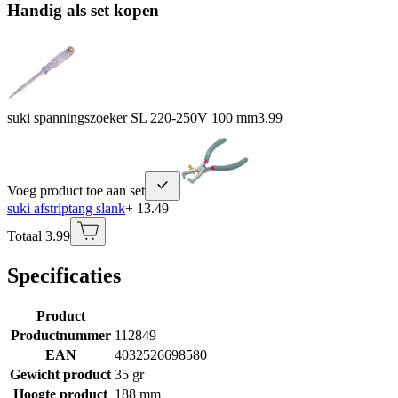
Handig als set kopen
suki spanningszoeker SL 220-250V 100 mm
3.99
Voeg product toe aan set
suki afstriptang slank
+ 13.49
Totaal 3.99
Specificaties
Product
Productnummer
112849
EAN
4032526698580
Gewicht product
35 gr
Hoogte product
188 mm