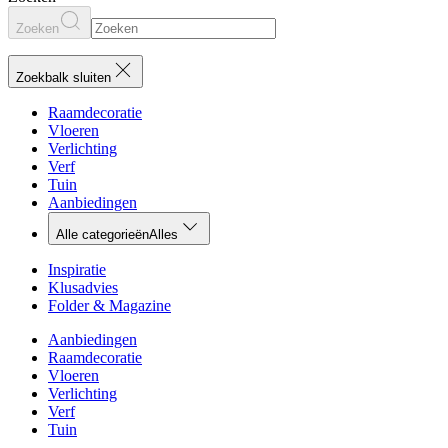
Zoeken
Zoekbalk sluiten
Raamdecoratie
Vloeren
Verlichting
Verf
Tuin
Aanbiedingen
Alle categorieën
Alles
Inspiratie
Klusadvies
Folder & Magazine
Aanbiedingen
Raamdecoratie
Vloeren
Verlichting
Verf
Tuin