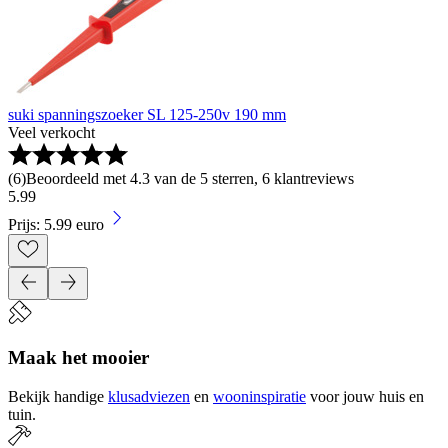
suki spanningszoeker SL 125-250v 190 mm
Veel verkocht
(
6
)
Beoordeeld met 4.3 van de 5 sterren, 6 klantreviews
5
.
99
Prijs: 5.99 euro
Maak het mooier
Bekijk handige
klusadviezen
en
wooninspiratie
voor jouw huis en
tuin.