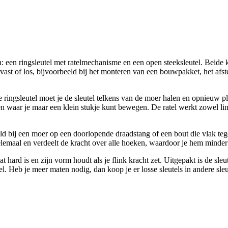
n: een ringsleutel met ratelmechanisme en een open steeksleutel. Beide
t of los, bijvoorbeeld bij het monteren van een bouwpakket, het afstelle
ingsleutel moet je de sleutel telkens van de moer halen en opnieuw plaats
ekken waar je maar een klein stukje kunt bewegen. De ratel werkt zowel l
rbeeld bij een moer op een doorlopende draadstang of een bout die vlak t
elemaal en verdeelt de kracht over alle hoeken, waardoor je hem minder 
 hard is en zijn vorm houdt als je flink kracht zet. Uitgepakt is de sl
l. Heb je meer maten nodig, dan koop je er losse sleutels in andere sleut