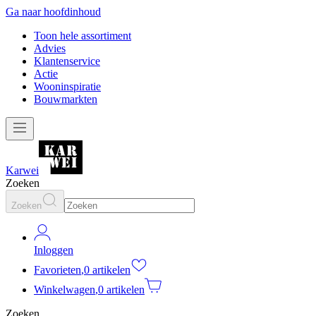
Ga naar hoofdinhoud
Toon hele assortiment
Advies
Klantenservice
Actie
Wooninspiratie
Bouwmarkten
Karwei
Zoeken
Zoeken
Inloggen
Favorieten
,
0 artikelen
Winkelwagen
,
0 artikelen
Zoeken