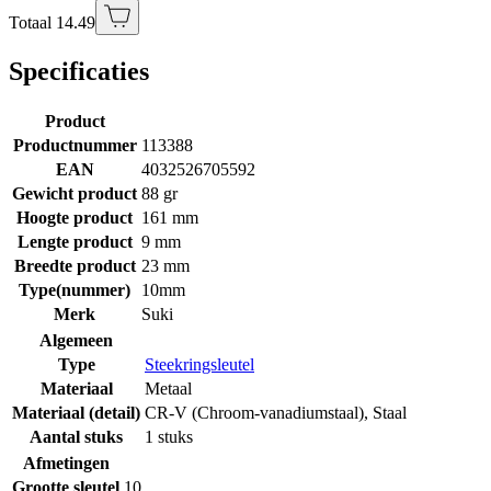
Totaal 14.49
Specificaties
Product
Productnummer
113388
EAN
4032526705592
Gewicht product
88 gr
Hoogte product
161 mm
Lengte product
9 mm
Breedte product
23 mm
Type(nummer)
10mm
Merk
Suki
Algemeen
Type
Steekringsleutel
Materiaal
Metaal
Materiaal (detail)
CR-V (Chroom-vanadiumstaal)
,
Staal
Aantal stuks
1 stuks
Afmetingen
Grootte sleutel
10