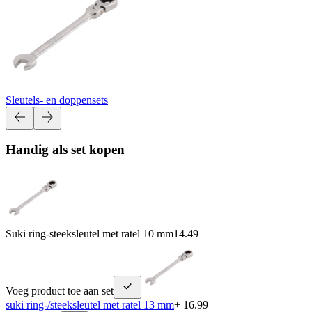
Sleutels- en doppensets
Handig als set kopen
Suki ring-steeksleutel met ratel 10 mm
14.49
Voeg product toe aan set
suki ring-/steeksleutel met ratel 13 mm
+ 16.99