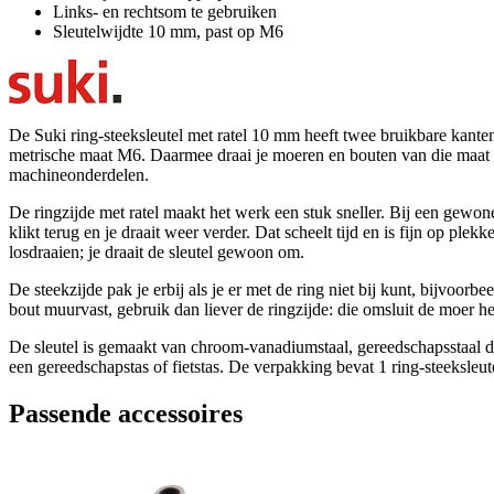
Links- en rechtsom te gebruiken
Sleutelwijdte 10 mm, past op M6
De Suki ring-steeksleutel met ratel 10 mm heeft twee bruikbare kante
metrische maat M6. Daarmee draai je moeren en bouten van die maat vas
machineonderdelen.
De ringzijde met ratel maakt het werk een stuk sneller. Bij een gewone r
klikt terug en je draait weer verder. Dat scheelt tijd en is fijn op pl
losdraaien; je draait de sleutel gewoon om.
De steekzijde pak je erbij als je er met de ring niet bij kunt, bijvoo
bout muurvast, gebruik dan liever de ringzijde: die omsluit de moer h
De sleutel is gemaakt van chroom-vanadiumstaal, gereedschapsstaal dat
een gereedschapstas of fietstas. De verpakking bevat 1 ring-steeksleute
Passende accessoires