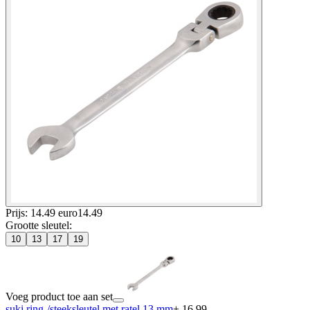
Prijs: 14.49 euro
14
.
49
Grootte sleutel
:
10
13
17
19
Voeg product toe aan set
suki ring-/steeksleutel met ratel 13 mm
+ 16.99