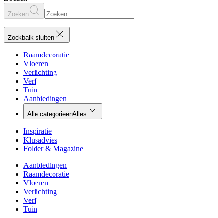
Zoeken
Zoekbalk sluiten
Raamdecoratie
Vloeren
Verlichting
Verf
Tuin
Aanbiedingen
Alle categorieën
Alles
Inspiratie
Klusadvies
Folder & Magazine
Aanbiedingen
Raamdecoratie
Vloeren
Verlichting
Verf
Tuin