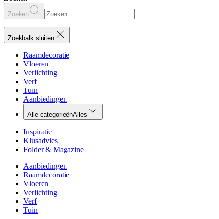
Zoeken
Zoekbalk sluiten
Raamdecoratie
Vloeren
Verlichting
Verf
Tuin
Aanbiedingen
Alle categorieën
Alles
Inspiratie
Klusadvies
Folder & Magazine
Aanbiedingen
Raamdecoratie
Vloeren
Verlichting
Verf
Tuin