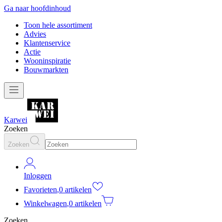
Ga naar hoofdinhoud
Toon hele assortiment
Advies
Klantenservice
Actie
Wooninspiratie
Bouwmarkten
Karwei
Zoeken
Zoeken
Inloggen
Favorieten
,
0 artikelen
Winkelwagen
,
0 artikelen
Zoeken