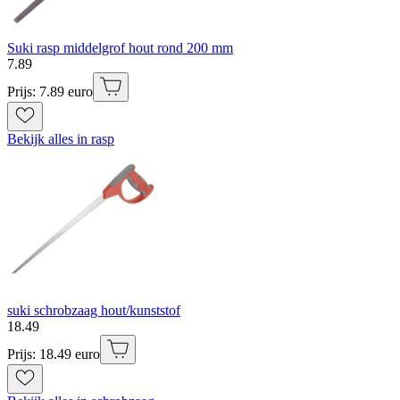
Suki rasp middelgrof hout rond 200 mm
7
.
89
Prijs: 7.89 euro
Bekijk alles in rasp
suki schrobzaag hout/kunststof
18
.
49
Prijs: 18.49 euro