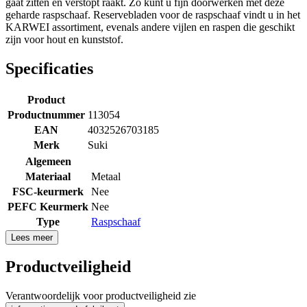
gaat zitten en verstopt raakt. Zo kunt u fijn doorwerken met deze
geharde raspschaaf. Reservebladen voor de raspschaaf vindt u in het
KARWEI assortiment, evenals andere vijlen en raspen die geschikt
zijn voor hout en kunststof.
Specificaties
Product
Productnummer
113054
EAN
4032526703185
Merk
Suki
Algemeen
Materiaal
Metaal
FSC-keurmerk
Nee
PEFC Keurmerk
Nee
Type
Raspschaaf
Lees meer
Productveiligheid
Verantwoordelijk voor productveiligheid zie