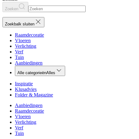
Zoeken
Zoekbalk sluiten
Raamdecoratie
Vloeren
Verlichting
Verf
Tuin
Aanbiedingen
Alle categorieën
Alles
Inspiratie
Klusadvies
Folder & Magazine
Aanbiedingen
Raamdecoratie
Vloeren
Verlichting
Verf
Tuin