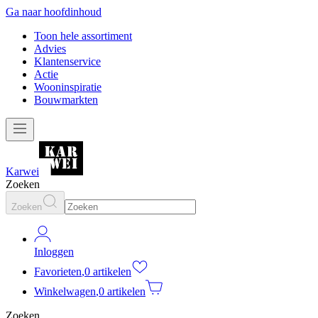
Ga naar hoofdinhoud
Toon hele assortiment
Advies
Klantenservice
Actie
Wooninspiratie
Bouwmarkten
Karwei
Zoeken
Zoeken
Inloggen
Favorieten
,
0 artikelen
Winkelwagen
,
0 artikelen
Zoeken