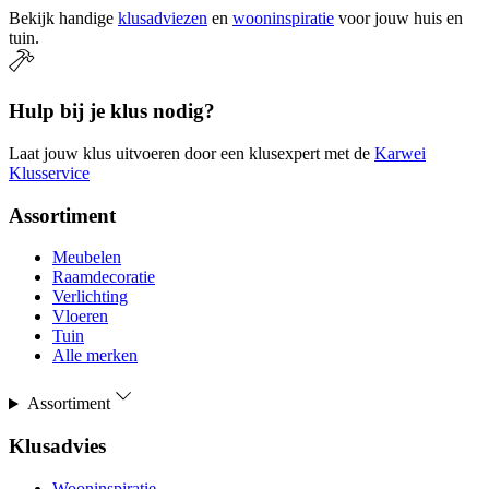
Bekijk handige
klusadviezen
en
wooninspiratie
voor jouw huis en
tuin.
Hulp bij je klus nodig?
Laat jouw klus uitvoeren door een klusexpert met de
Karwei
Klusservice
Assortiment
Meubelen
Raamdecoratie
Verlichting
Vloeren
Tuin
Alle merken
Assortiment
Klusadvies
Wooninspiratie