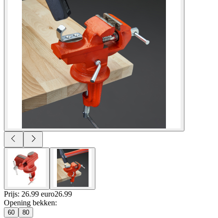
Prijs: 26.99 euro
26
.
99
Opening bekken
:
60
80