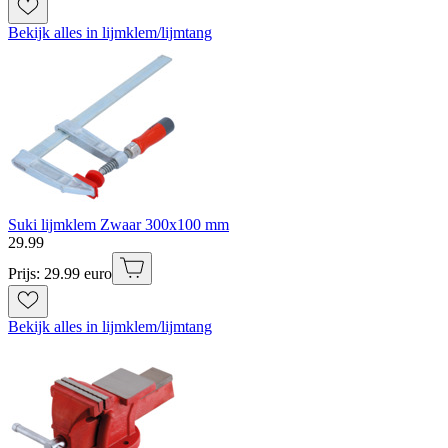
Bekijk alles in lijmklem/lijmtang
Suki lijmklem Zwaar 300x100 mm
29
.
99
Prijs: 29.99 euro
Bekijk alles in lijmklem/lijmtang