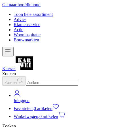
Ga naar hoofdinhoud
Toon hele assortiment
Advies
Klantenservice
Actie
Wooninspiratie
Bouwmarkten
Karwei
Zoeken
Zoeken
Inloggen
Favorieten
,
0 artikelen
Winkelwagen
,
0 artikelen
Zoeken