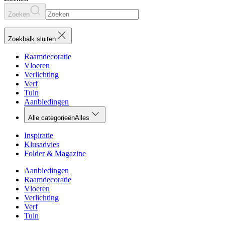
Zoeken
Zoekbalk sluiten
Raamdecoratie
Vloeren
Verlichting
Verf
Tuin
Aanbiedingen
Alle categorieën
Alles
Inspiratie
Klusadvies
Folder & Magazine
Aanbiedingen
Raamdecoratie
Vloeren
Verlichting
Verf
Tuin