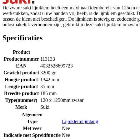
De zware suki lijmklem heeft een maximaal klembereik van 125cm en e
werkstukken, zodat u uw handen vrij heeft, is de lijmklem geschikt.
tussen de klem niet beschadigen. De lijmklem is stevig en zodoende
onlosmakelijk verbonden zijn, gebruikt u deze suki lijmklem in zware
Specificaties
Product
Productnummer
113133
EAN
4032526699723
Gewicht product
3200 gr
Hoogte product
1342 mm
Lengte product
35 mm
Breedte product
185 mm
Type(nummer)
120 x 1250mm zwaar
Merk
Suki
Algemeen
Type
Lijmklem/lijmtang
Met veer
Nee
Indicatie met Spreidfunctie
Nee