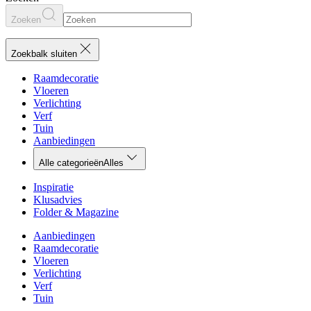
Zoeken
Zoekbalk sluiten
Raamdecoratie
Vloeren
Verlichting
Verf
Tuin
Aanbiedingen
Alle categorieën
Alles
Inspiratie
Klusadvies
Folder & Magazine
Aanbiedingen
Raamdecoratie
Vloeren
Verlichting
Verf
Tuin