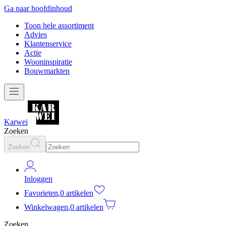
Ga naar hoofdinhoud
Toon hele assortiment
Advies
Klantenservice
Actie
Wooninspiratie
Bouwmarkten
Karwei
Zoeken
Zoeken
Inloggen
Favorieten
,
0 artikelen
Winkelwagen
,
0 artikelen
Zoeken