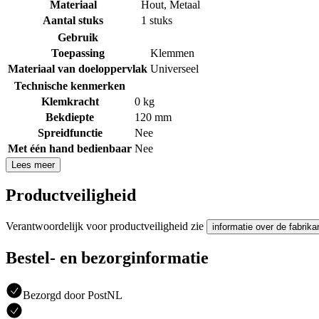
Materiaal
Hout
,
Metaal
Aantal stuks
1 stuks
Gebruik
Toepassing
Klemmen
Materiaal van doeloppervlak
Universeel
Technische kenmerken
Klemkracht
0 kg
Bekdiepte
120 mm
Spreidfunctie
Nee
Met één hand bedienbaar
Nee
Lees meer
Productveiligheid
Verantwoordelijk voor productveiligheid zie
informatie over de fabrika
Bestel- en bezorginformatie
Bezorgd door PostNL