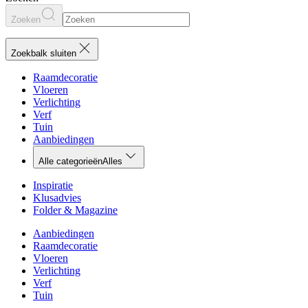
Zoeken
Zoekbalk sluiten
Raamdecoratie
Vloeren
Verlichting
Verf
Tuin
Aanbiedingen
Alle categorieën
Alles
Inspiratie
Klusadvies
Folder & Magazine
Aanbiedingen
Raamdecoratie
Vloeren
Verlichting
Verf
Tuin