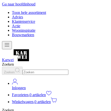
Ga naar hoofdinhoud
Toon hele assortiment
Advies
Klantenservice
Actie
Wooninspiratie
Bouwmarkten
Karwei
Zoeken
Zoeken
Inloggen
Favorieten
,
0 artikelen
Winkelwagen
,
0 artikelen
Zoeken