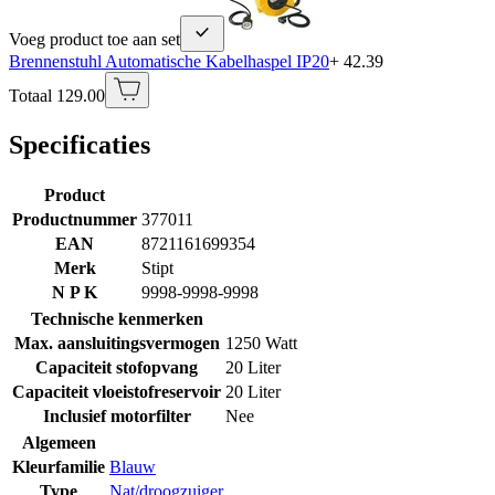
Voeg product toe aan set
Brennenstuhl Automatische Kabelhaspel IP20
+ 42.39
Totaal 129.00
Specificaties
Product
Productnummer
377011
EAN
8721161699354
Merk
Stipt
N P K
9998-9998-9998
Technische kenmerken
Max. aansluitingsvermogen
1250 Watt
Capaciteit stofopvang
20 Liter
Capaciteit vloeistofreservoir
20 Liter
Inclusief motorfilter
Nee
Algemeen
Kleurfamilie
Blauw
Type
Nat/droogzuiger