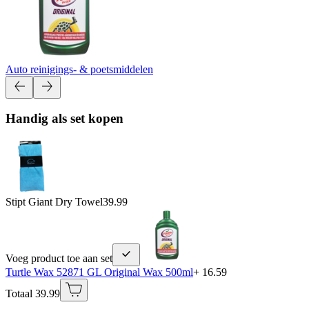
Auto reinigings- & poetsmiddelen
Handig als set kopen
Stipt Giant Dry Towel
39.99
Voeg product toe aan set
Turtle Wax 52871 GL Original Wax 500ml
+ 16.59
Totaal 39.99