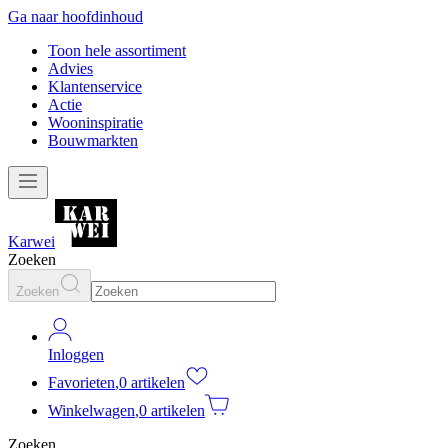
Ga naar hoofdinhoud
Toon hele assortiment
Advies
Klantenservice
Actie
Wooninspiratie
Bouwmarkten
Karwei
Zoeken
Zoeken
Inloggen
Favorieten
,
0 artikelen
Winkelwagen
,
0 artikelen
Zoeken