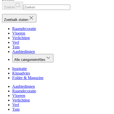
Zoeken
Zoekbalk sluiten
Raamdecoratie
Vloeren
Verlichting
Verf
Tuin
Aanbiedingen
Alle categorieën
Alles
Inspiratie
Klusadvies
Folder & Magazine
Aanbiedingen
Raamdecoratie
Vloeren
Verlichting
Verf
Tuin