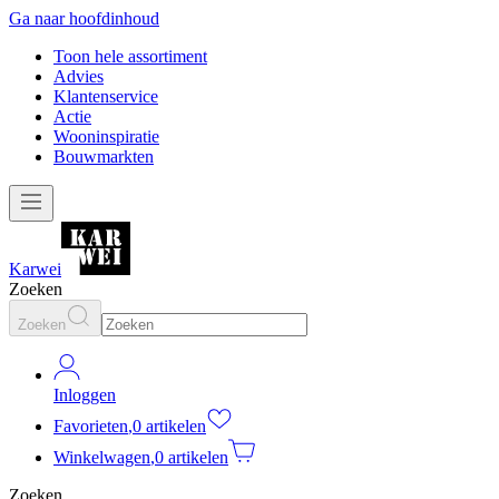
Ga naar hoofdinhoud
Toon hele assortiment
Advies
Klantenservice
Actie
Wooninspiratie
Bouwmarkten
Karwei
Zoeken
Zoeken
Inloggen
Favorieten
,
0 artikelen
Winkelwagen
,
0 artikelen
Zoeken