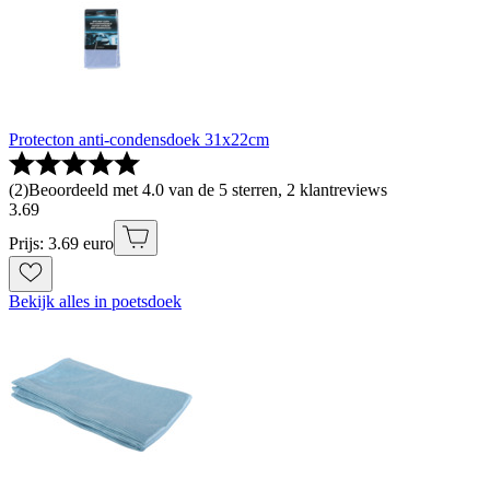
Protecton anti-condensdoek 31x22cm
(
2
)
Beoordeeld met 4.0 van de 5 sterren, 2 klantreviews
3
.
69
Prijs: 3.69 euro
Bekijk alles in poetsdoek