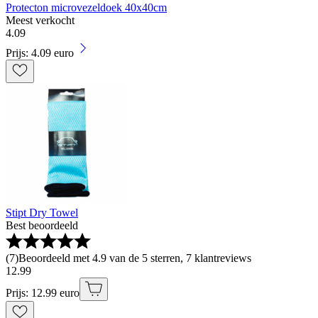
Protecton microvezeldoek 40x40cm
Meest verkocht
4
.
09
Prijs: 4.09 euro
Stipt Dry Towel
Best beoordeeld
(
7
)
Beoordeeld met 4.9 van de 5 sterren, 7 klantreviews
12
.
99
Prijs: 12.99 euro