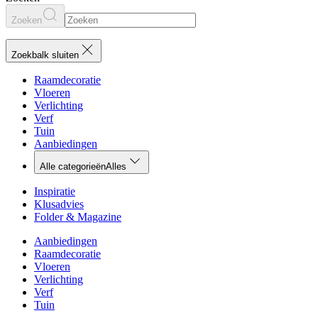
Zoeken
Zoekbalk sluiten
Raamdecoratie
Vloeren
Verlichting
Verf
Tuin
Aanbiedingen
Alle categorieën
Alles
Inspiratie
Klusadvies
Folder & Magazine
Aanbiedingen
Raamdecoratie
Vloeren
Verlichting
Verf
Tuin