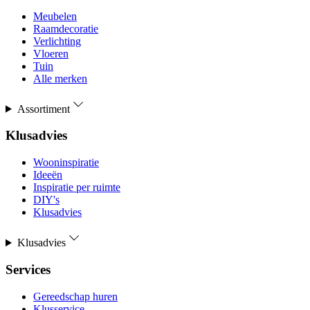
Meubelen
Raamdecoratie
Verlichting
Vloeren
Tuin
Alle merken
Assortiment
Klusadvies
Wooninspiratie
Ideeën
Inspiratie per ruimte
DIY's
Klusadvies
Klusadvies
Services
Gereedschap huren
Klusservice