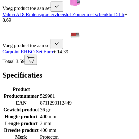
Voeg product toe aan set
Valma A18 Ruitensproeiervloeistof Zomer met schenktuit 5Ltr
+
8.69
Voeg product toe aan set
Carpoint EHBO Set Euro
+ 14.39
Totaal 3.59
Specificaties
Product
Productnummer
529981
EAN
8711293112449
Gewicht product
36 gr
Hoogte product
400 mm
Lengte product
3 mm
Breedte product
400 mm
Merk
Protecton