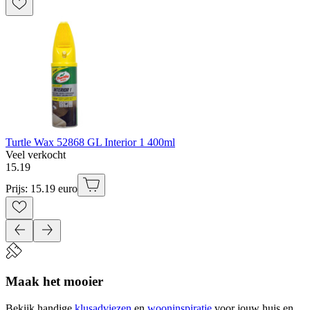
Turtle Wax 52868 GL Interior 1 400ml
Veel verkocht
15
.
19
Prijs: 15.19 euro
Maak het mooier
Bekijk handige
klusadviezen
en
wooninspiratie
voor jouw huis en