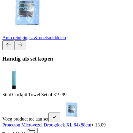
Auto reinigings- & poetsmiddelen
Handig als set kopen
Stipt Cockpit Towel Set of 3
19.99
Voeg product toe aan set
Protecton Microvezel Droogdoek XL 64x88cm
+ 13.09