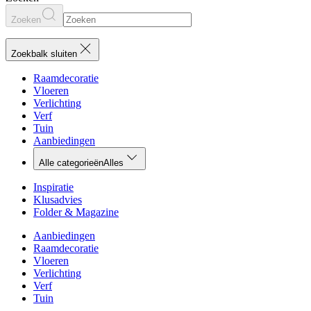
Zoeken
Zoekbalk sluiten
Raamdecoratie
Vloeren
Verlichting
Verf
Tuin
Aanbiedingen
Alle categorieën
Alles
Inspiratie
Klusadvies
Folder & Magazine
Aanbiedingen
Raamdecoratie
Vloeren
Verlichting
Verf
Tuin