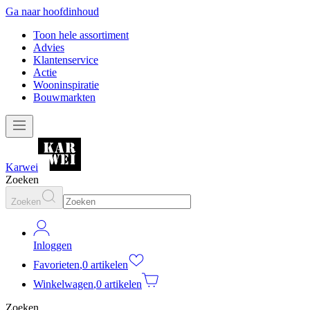
Ga naar hoofdinhoud
Toon hele assortiment
Advies
Klantenservice
Actie
Wooninspiratie
Bouwmarkten
Karwei
Zoeken
Zoeken
Inloggen
Favorieten
,
0 artikelen
Winkelwagen
,
0 artikelen
Zoeken