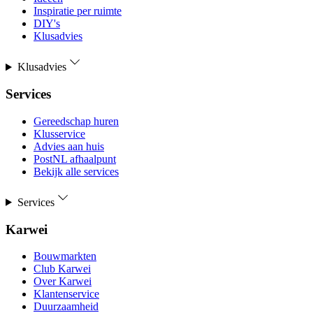
Inspiratie per ruimte
DIY's
Klusadvies
Klusadvies
Services
Gereedschap huren
Klusservice
Advies aan huis
PostNL afhaalpunt
Bekijk alle services
Services
Karwei
Bouwmarkten
Club Karwei
Over Karwei
Klantenservice
Duurzaamheid