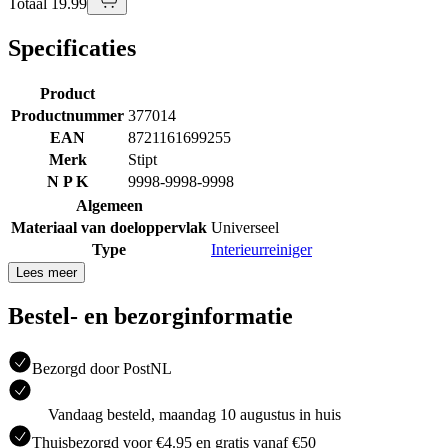
Totaal 19.99
Specificaties
Product
Productnummer
377014
EAN
8721161699255
Merk
Stipt
N P K
9998-9998-9998
Algemeen
Materiaal van doeloppervlak
Universeel
Type
Interieurreiniger
Lees meer
Bestel- en bezorginformatie
Bezorgd door PostNL
Vandaag besteld, maandag 10 augustus in huis
Thuisbezorgd voor €4.95 en gratis vanaf €50