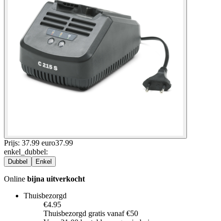
Prijs: 37.99 euro
37
.
99
enkel_dubbel
:
Dubbel
Enkel
Online
bijna uitverkocht
Thuisbezorgd
€4.95
Thuisbezorgd gratis vanaf €50