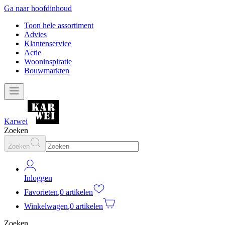
Ga naar hoofdinhoud
Toon hele assortiment
Advies
Klantenservice
Actie
Wooninspiratie
Bouwmarkten
Karwei
Zoeken
Zoeken
Inloggen
Favorieten
,
0 artikelen
Winkelwagen
,
0 artikelen
Zoeken