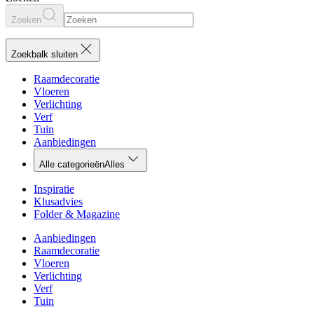
Zoeken
Zoekbalk sluiten
Raamdecoratie
Vloeren
Verlichting
Verf
Tuin
Aanbiedingen
Alle categorieën
Alles
Inspiratie
Klusadvies
Folder & Magazine
Aanbiedingen
Raamdecoratie
Vloeren
Verlichting
Verf
Tuin