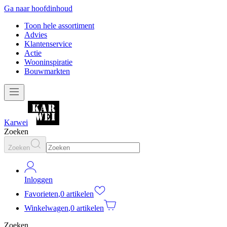
Ga naar hoofdinhoud
Toon hele assortiment
Advies
Klantenservice
Actie
Wooninspiratie
Bouwmarkten
Karwei
Zoeken
Zoeken
Inloggen
Favorieten
,
0 artikelen
Winkelwagen
,
0 artikelen
Zoeken