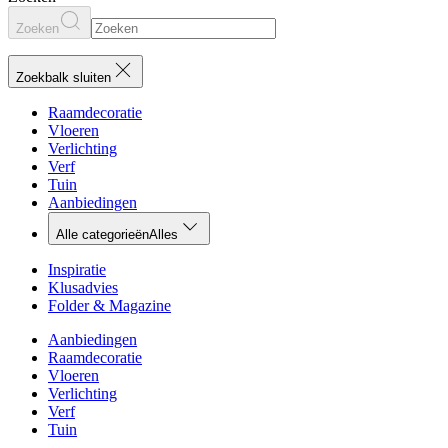
Zoeken
Zoekbalk sluiten
Raamdecoratie
Vloeren
Verlichting
Verf
Tuin
Aanbiedingen
Alle categorieën
Alles
Inspiratie
Klusadvies
Folder & Magazine
Aanbiedingen
Raamdecoratie
Vloeren
Verlichting
Verf
Tuin