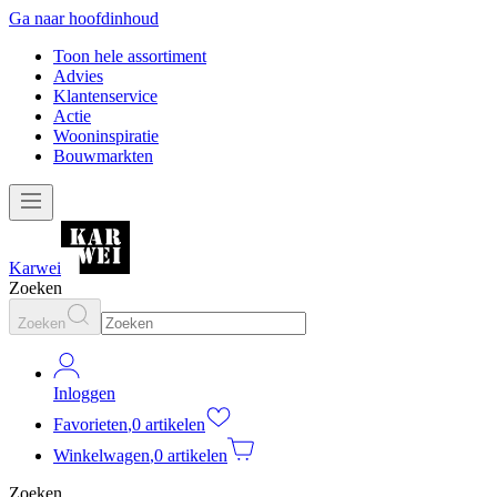
Ga naar hoofdinhoud
Toon hele assortiment
Advies
Klantenservice
Actie
Wooninspiratie
Bouwmarkten
Karwei
Zoeken
Zoeken
Inloggen
Favorieten
,
0 artikelen
Winkelwagen
,
0 artikelen
Zoeken