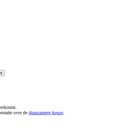
nt
herkomst.
ormatie over de
duurzamere keuze
.