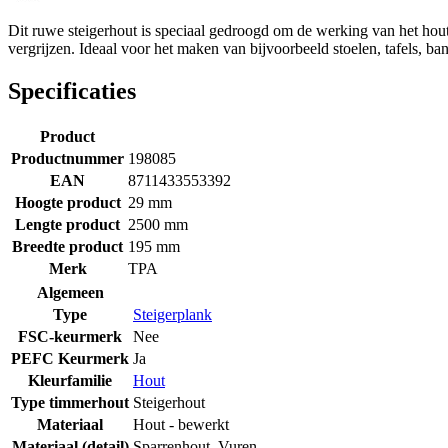
Dit ruwe steigerhout is speciaal gedroogd om de werking van het hout 
vergrijzen. Ideaal voor het maken van bijvoorbeeld stoelen, tafels, b
Specificaties
Product
Productnummer
198085
EAN
8711433553392
Hoogte product
29 mm
Lengte product
2500 mm
Breedte product
195 mm
Merk
TPA
Algemeen
Type
Steigerplank
FSC-keurmerk
Nee
PEFC Keurmerk
Ja
Kleurfamilie
Hout
Type timmerhout
Steigerhout
Materiaal
Hout - bewerkt
Materiaal (detail)
Sparrenhout
,
Vuren