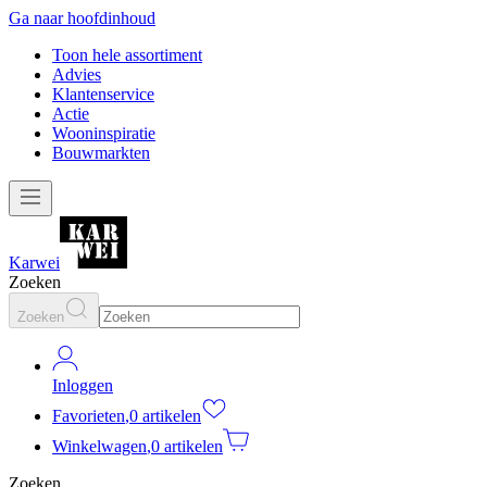
Ga naar hoofdinhoud
Toon hele assortiment
Advies
Klantenservice
Actie
Wooninspiratie
Bouwmarkten
Karwei
Zoeken
Zoeken
Inloggen
Favorieten
,
0 artikelen
Winkelwagen
,
0 artikelen
Zoeken