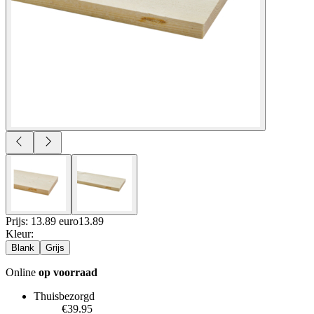
Prijs: 13.89 euro
13
.
89
Kleur
:
Blank
Grijs
Online
op voorraad
Thuisbezorgd
€39.95