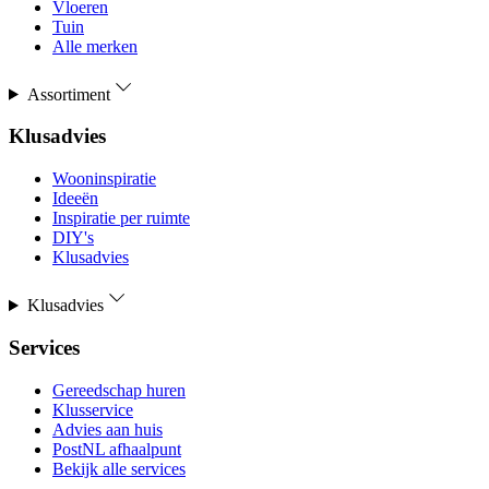
Vloeren
Tuin
Alle merken
Assortiment
Klusadvies
Wooninspiratie
Ideeën
Inspiratie per ruimte
DIY's
Klusadvies
Klusadvies
Services
Gereedschap huren
Klusservice
Advies aan huis
PostNL afhaalpunt
Bekijk alle services