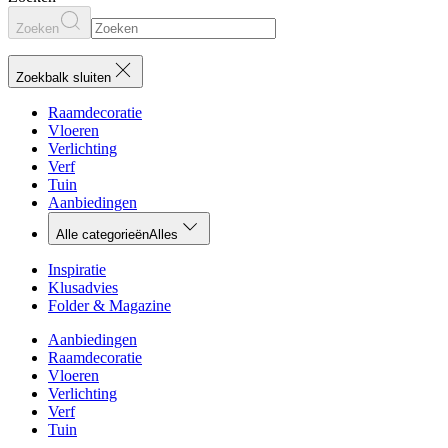
Zoeken
Zoekbalk sluiten
Raamdecoratie
Vloeren
Verlichting
Verf
Tuin
Aanbiedingen
Alle categorieën
Alles
Inspiratie
Klusadvies
Folder & Magazine
Aanbiedingen
Raamdecoratie
Vloeren
Verlichting
Verf
Tuin