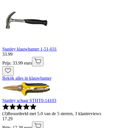
Stanley klauwhamer 1-51-031
33
.
99
Prijs: 33.99 euro
Bekijk alles in klauwhamer
Stanley schaar STHT0-14103
(
3
)
Beoordeeld met 5.0 van de 5 sterren, 3 klantreviews
17
.
29
Prijs: 17.29 euro