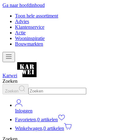
Ga naar hoofdinhoud
Toon hele assortiment
Advies
Klantenservice
Actie
Wooninspiratie
Bouwmarkten
Karwei
Zoeken
Zoeken
Inloggen
Favorieten
,
0 artikelen
Winkelwagen
,
0 artikelen
Zoeken