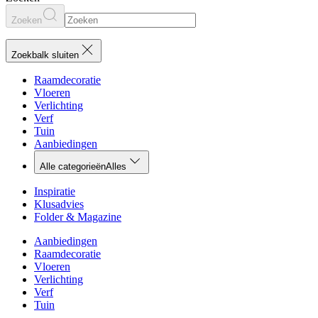
Zoeken
Zoekbalk sluiten
Raamdecoratie
Vloeren
Verlichting
Verf
Tuin
Aanbiedingen
Alle categorieën
Alles
Inspiratie
Klusadvies
Folder & Magazine
Aanbiedingen
Raamdecoratie
Vloeren
Verlichting
Verf
Tuin