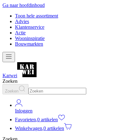
Ga naar hoofdinhoud
Toon hele assortiment
Advies
Klantenservice
Actie
Wooninspiratie
Bouwmarkten
Karwei
Zoeken
Zoeken
Inloggen
Favorieten
,
0 artikelen
Winkelwagen
,
0 artikelen
Zoeken