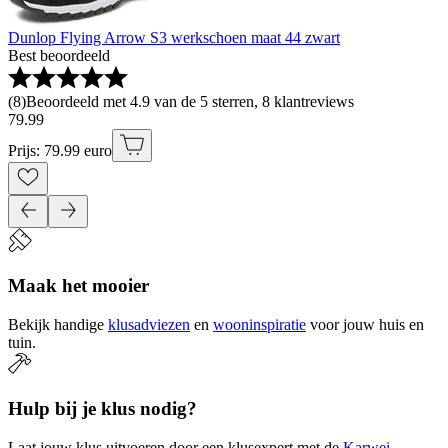
Dunlop Flying Arrow S3 werkschoen maat 44 zwart
Best beoordeeld
(
8
)
Beoordeeld met 4.9 van de 5 sterren, 8 klantreviews
79
.
99
Prijs: 79.99 euro
Maak het mooier
Bekijk handige
klusadviezen
en
wooninspiratie
voor jouw huis en
tuin.
Hulp bij je klus nodig?
Laat jouw klus uitvoeren door een klusexpert met de
Karwei