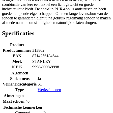
combinatie van leer een textiel een licht gewicht en goede
luchtcirculatie biedt. De anti-slip PUR-zool is antistatisch en heeft
goede dempende eigenschappen. Om een lange levensduur van de
schoen te garanderen dient u na gebruik regelmatig schoon te maken
alsmede na natte omstandigheden natuurlijk te laten drogen.
Specificaties
Product
Productnummer
313862
EAN
8714256184644
Merk
STANLEY
N P K
9998-9998-9998
Algemeen
Stalen neus
Ja
Veiligheidscategorie
S1
Type
Werkschoenen
Afmetingen
Maat schoen
40
Technische kenmerken
Gevoerd
Ja