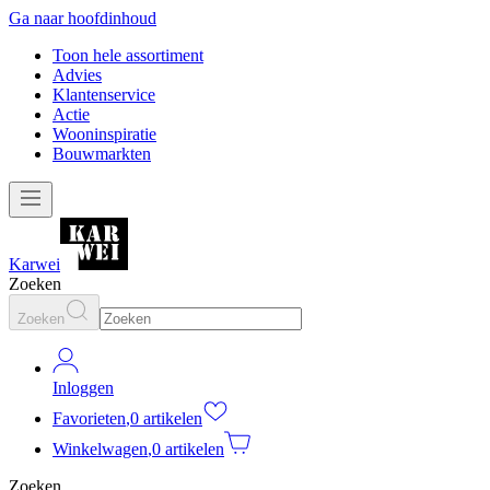
Ga naar hoofdinhoud
Toon hele assortiment
Advies
Klantenservice
Actie
Wooninspiratie
Bouwmarkten
Karwei
Zoeken
Zoeken
Inloggen
Favorieten
,
0 artikelen
Winkelwagen
,
0 artikelen
Zoeken