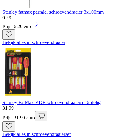
Stanley fatmax parralel schroevendraaier 3x100mm
6
.
29
Prijs: 6.29 euro
Bekijk alles in schroevendraaier
Stanley FatMax VDE schroevendraaierset 6-delig
31
.
99
Prijs: 31.99 euro
Bekijk alles in schroevendraaierset