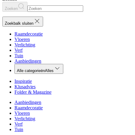
Zoeken
Zoekbalk sluiten
Raamdecoratie
Vloeren
Verlichting
Verf
Tuin
Aanbiedingen
Alle categorieën
Alles
Inspiratie
Klusadvies
Folder & Magazine
Aanbiedingen
Raamdecoratie
Vloeren
Verlichting
Verf
Tuin