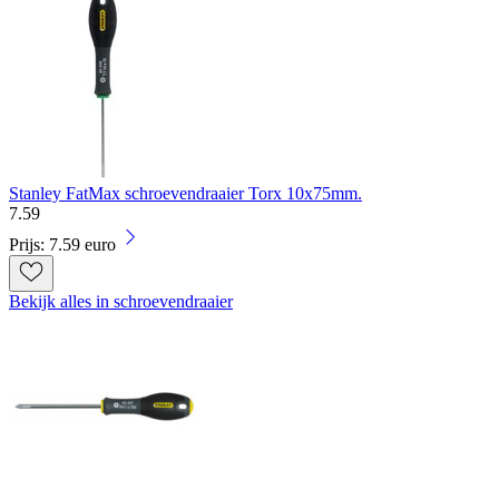
Stanley FatMax schroevendraaier Torx 10x75mm.
7
.
59
Prijs: 7.59 euro
Bekijk alles in schroevendraaier