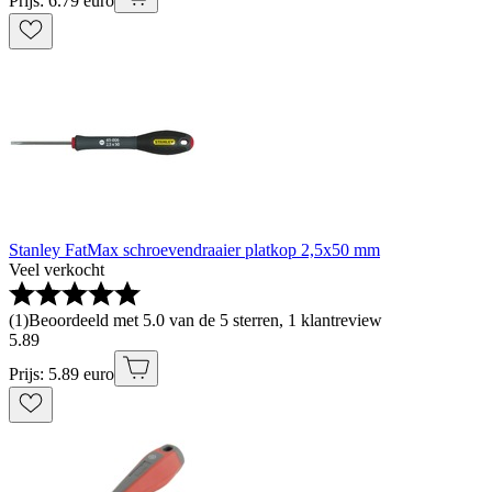
Prijs: 6.79 euro
Stanley FatMax schroevendraaier platkop 2,5x50 mm
Veel verkocht
(
1
)
Beoordeeld met 5.0 van de 5 sterren, 1 klantreview
5
.
89
Prijs: 5.89 euro