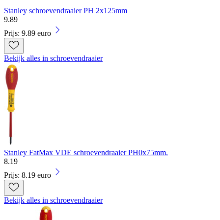
Stanley schroevendraaier PH 2x125mm
9
.
89
Prijs: 9.89 euro
Bekijk alles in schroevendraaier
Stanley FatMax VDE schroevendraaier PH0x75mm.
8
.
19
Prijs: 8.19 euro
Bekijk alles in schroevendraaier