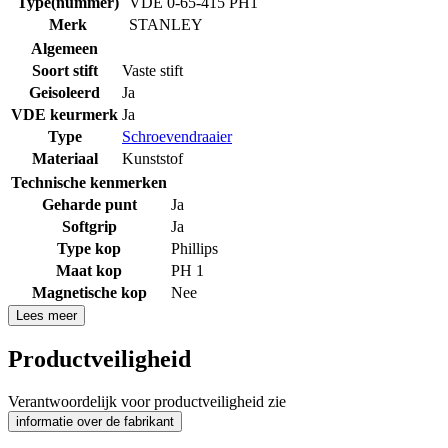
Type(nummer)
VDE 0-65-415 PH1
Merk
STANLEY
Algemeen
Soort stift
Vaste stift
Geisoleerd
Ja
VDE keurmerk
Ja
Type
Schroevendraaier
Materiaal
Kunststof
Technische kenmerken
Geharde punt
Ja
Softgrip
Ja
Type kop
Phillips
Maat kop
PH 1
Magnetische kop
Nee
Lees meer
Productveiligheid
Verantwoordelijk voor productveiligheid zie
informatie over de fabrikant