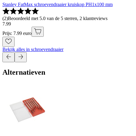
Stanley FatMax schroevendraaier kruiskop PH1x100 mm
(
2
)
Beoordeeld met 5.0 van de 5 sterren, 2 klantreviews
7
.
99
Prijs: 7.99 euro
Bekijk alles in schroevendraaier
Alternatieven