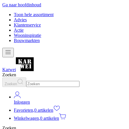
Ga naar hoofdinhoud
Toon hele assortiment
Advies
Klantenservice
Actie
Wooninspiratie
Bouwmarkten
Karwei
Zoeken
Zoeken
Inloggen
Favorieten
,
0 artikelen
Winkelwagen
,
0 artikelen
Zoeken