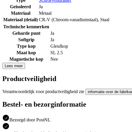
Type
Schroevendraaier
Geisoleerd
Ja
Materiaal
Metaal
Materiaal (detail)
CR-V (Chroom-vanadiumstaal)
,
Staal
Technische kenmerken
Geharde punt
Ja
Softgrip
Ja
Type kop
Gleufkop
Maat kop
SL 2.5
Magnetische kop
Nee
Lees meer
Productveiligheid
Verantwoordelijk voor productveiligheid zie
informatie over de fabrika
Bestel- en bezorginformatie
Bezorgd door PostNL