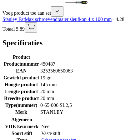
Voeg product toe aan set
Stanley FatMax schroevendraaier sleufkop 4 x 100 mm
+ 4.28
Totaal 5.89
Specificaties
Product
Productnummer
450487
EAN
3253560650063
Gewicht product
19 gr
Hoogte product
145 mm
Lengte product
20 mm
Breedte product
20 mm
Type(nummer)
0-65-006 SL2,5
Merk
STANLEY
Algemeen
VDE keurmerk
Nee
Soort stift
Vaste stift