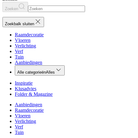
Zoeken
Zoekbalk sluiten
Raamdecoratie
Vloeren
Verlichting
Verf
Tuin
Aanbiedingen
Alle categorieën
Alles
Inspiratie
Klusadvies
Folder & Magazine
Aanbiedingen
Raamdecoratie
Vloeren
Verlichting
Verf
Tuin