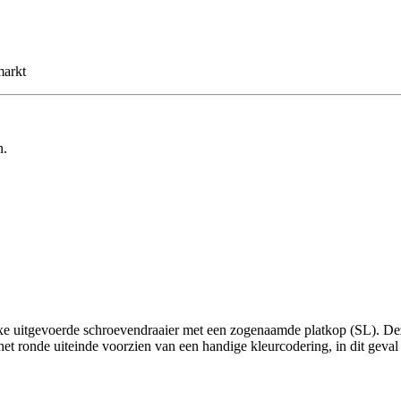
markt
n.
 uitgevoerde schroevendraaier met een zogenaamde platkop (SL). Deze
t ronde uiteinde voorzien van een handige kleurcodering, in dit geval r