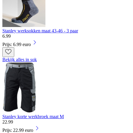
Stanley werksokken maat 43-46 - 3 paar
6
.
99
Prijs: 6.99 euro
Bekijk alles in sok
Stanley korte werkbroek maat M
22
.
99
Prijs: 22.99 euro