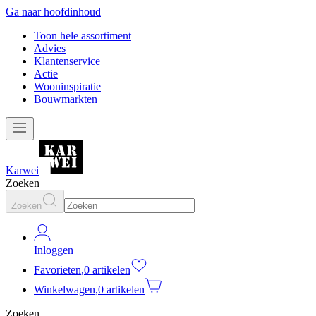
Ga naar hoofdinhoud
Toon hele assortiment
Advies
Klantenservice
Actie
Wooninspiratie
Bouwmarkten
Karwei
Zoeken
Zoeken
Inloggen
Favorieten
,
0 artikelen
Winkelwagen
,
0 artikelen
Zoeken