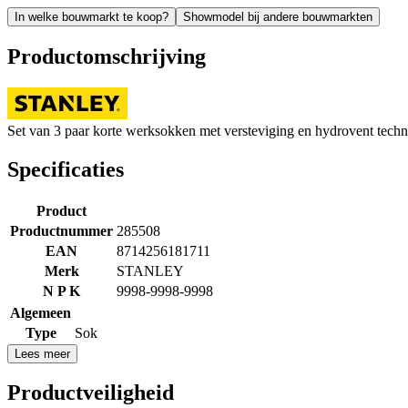
In welke bouwmarkt te koop?
Showmodel bij andere bouwmarkten
Productomschrijving
Set van 3 paar korte werksokken met versteviging en hydrovent technol
Specificaties
Product
Productnummer
285508
EAN
8714256181711
Merk
STANLEY
N P K
9998-9998-9998
Algemeen
Type
Sok
Lees meer
Productveiligheid