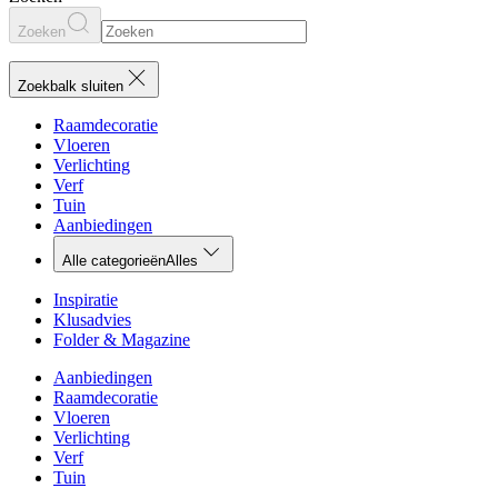
Zoeken
Zoekbalk sluiten
Raamdecoratie
Vloeren
Verlichting
Verf
Tuin
Aanbiedingen
Alle categorieën
Alles
Inspiratie
Klusadvies
Folder & Magazine
Aanbiedingen
Raamdecoratie
Vloeren
Verlichting
Verf
Tuin