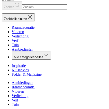
Zoeken
Zoekbalk sluiten
Raamdecoratie
Vloeren
Verlichting
Verf
Tuin
Aanbiedingen
Alle categorieën
Alles
Inspiratie
Klusadvies
Folder & Magazine
Aanbiedingen
Raamdecoratie
Vloeren
Verlichting
Verf
Tuin