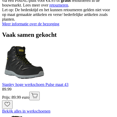
via een PostNL-punt voor €4.95 of
gratis
retourneren in de
bouwmarkt. Lees meer over
retourneren
.
Let op: De bedenktijd en het kunnen retourneren gelden niet voor
op maat gemaakte artikelen en verse/ bederfelijke artikelen zoals
planten.
Meer informatie over de bezorging
Vaak samen gekocht
Stanley hoge werkschoen Pulse maat 43
89
.
99
Prijs: 89.99 euro
Bekijk alles in werkschoenen