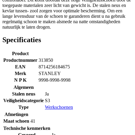
toegepaste materialen zeer licht van gewicht is. De stalen neus en
kevlar tussen- zool zorgen voor optimale bescherming. Om een
lange levensduur van de schoen te garanderen dient u na gebruik
regelmatig schoon te maken alsmede na natte omstandigheden
natuurlijk te laten drogen.
Specificaties
Product
Productnummer
313850
EAN
8714256184675
Merk
STANLEY
N P K
9998-9998-9998
Algemeen
Stalen neus
Ja
Veiligheidscategorie
S3
Type
Werkschoenen
Afmetingen
Maat schoen
41
Technische kenmerken
Gevoerd
Ja