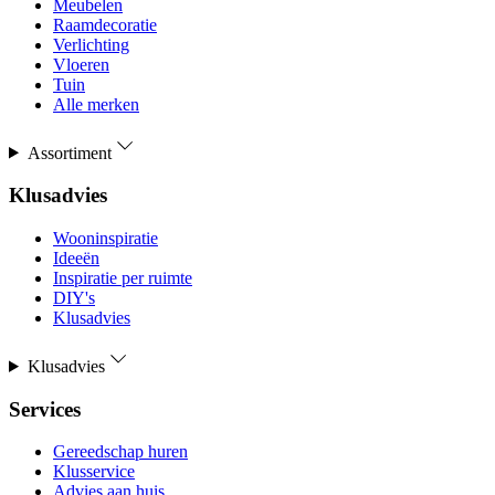
Meubelen
Raamdecoratie
Verlichting
Vloeren
Tuin
Alle merken
Assortiment
Klusadvies
Wooninspiratie
Ideeën
Inspiratie per ruimte
DIY's
Klusadvies
Klusadvies
Services
Gereedschap huren
Klusservice
Advies aan huis