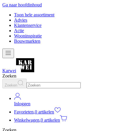
Ga naar hoofdinhoud
Toon hele assortiment
Advies
Klantenservice
Actie
Wooninspiratie
Bouwmarkten
Karwei
Zoeken
Zoeken
Inloggen
Favorieten
,
0 artikelen
Winkelwagen
,
0 artikelen
Zoeken