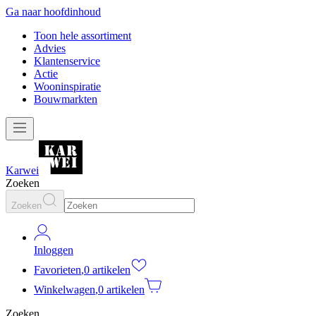
Ga naar hoofdinhoud
Toon hele assortiment
Advies
Klantenservice
Actie
Wooninspiratie
Bouwmarkten
Karwei
Zoeken
Zoeken
Inloggen
Favorieten
,
0 artikelen
Winkelwagen
,
0 artikelen
Zoeken