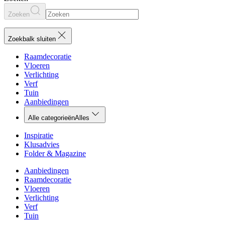
Zoeken
Zoekbalk sluiten
Raamdecoratie
Vloeren
Verlichting
Verf
Tuin
Aanbiedingen
Alle categorieën
Alles
Inspiratie
Klusadvies
Folder & Magazine
Aanbiedingen
Raamdecoratie
Vloeren
Verlichting
Verf
Tuin