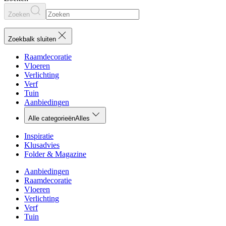
Zoeken
Zoekbalk sluiten
Raamdecoratie
Vloeren
Verlichting
Verf
Tuin
Aanbiedingen
Alle categorieën
Alles
Inspiratie
Klusadvies
Folder & Magazine
Aanbiedingen
Raamdecoratie
Vloeren
Verlichting
Verf
Tuin