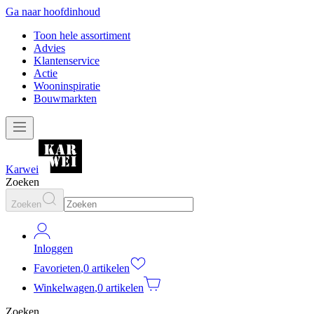
Ga naar hoofdinhoud
Toon hele assortiment
Advies
Klantenservice
Actie
Wooninspiratie
Bouwmarkten
Karwei
Zoeken
Zoeken
Inloggen
Favorieten
,
0 artikelen
Winkelwagen
,
0 artikelen
Zoeken