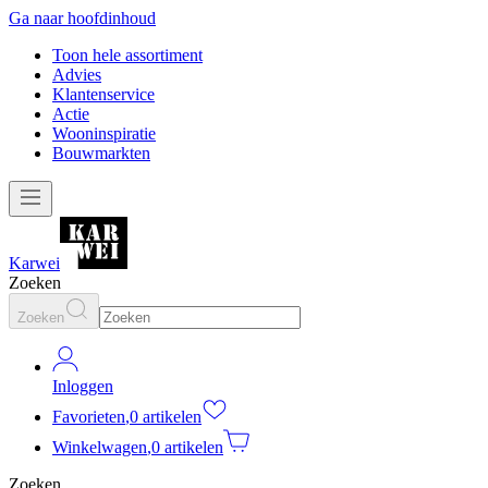
Ga naar hoofdinhoud
Toon hele assortiment
Advies
Klantenservice
Actie
Wooninspiratie
Bouwmarkten
Karwei
Zoeken
Zoeken
Inloggen
Favorieten
,
0 artikelen
Winkelwagen
,
0 artikelen
Zoeken