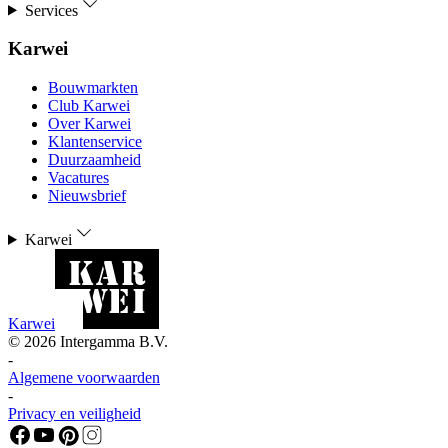
Services
Karwei
Bouwmarkten
Club Karwei
Over Karwei
Klantenservice
Duurzaamheid
Vacatures
Nieuwsbrief
Karwei
Karwei
©
2026
Intergamma B.V.
-
Algemene voorwaarden
-
Privacy en veiligheid