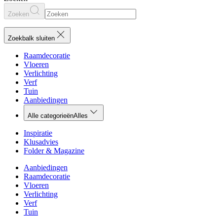
Zoeken
Zoekbalk sluiten
Raamdecoratie
Vloeren
Verlichting
Verf
Tuin
Aanbiedingen
Alle categorieën
Alles
Inspiratie
Klusadvies
Folder & Magazine
Aanbiedingen
Raamdecoratie
Vloeren
Verlichting
Verf
Tuin