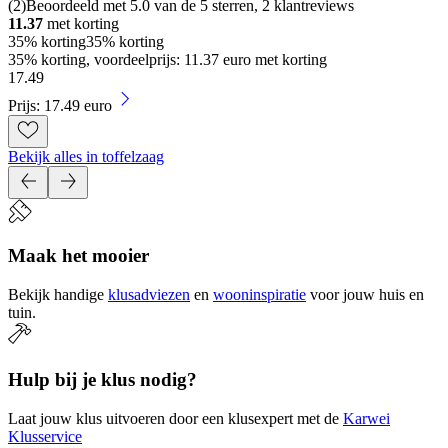
(
2
)
Beoordeeld met 5.0 van de 5 sterren, 2 klantreviews
11.37
met korting
35% korting
35% korting
35% korting, voordeelprijs: 11.37 euro met korting
17
.
49
Prijs: 17.49 euro
Bekijk alles in toffelzaag
Maak het mooier
Bekijk handige
klusadviezen
en
wooninspiratie
voor jouw huis en
tuin.
Hulp bij je klus nodig?
Laat jouw klus uitvoeren door een klusexpert met de
Karwei
Klusservice