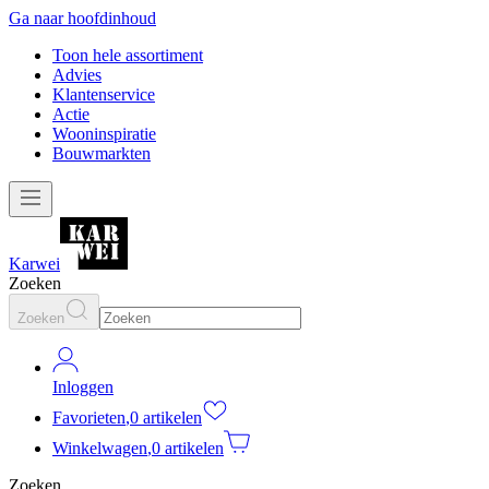
Ga naar hoofdinhoud
Toon hele assortiment
Advies
Klantenservice
Actie
Wooninspiratie
Bouwmarkten
Karwei
Zoeken
Zoeken
Inloggen
Favorieten
,
0 artikelen
Winkelwagen
,
0 artikelen
Zoeken