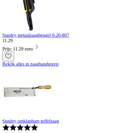
Stanley metaalzaagbeugel 0-20-807
11
.
29
Prijs: 11.29 euro
Bekijk alles in zaaghandgreep
Stanley omklapbare toffelzaag