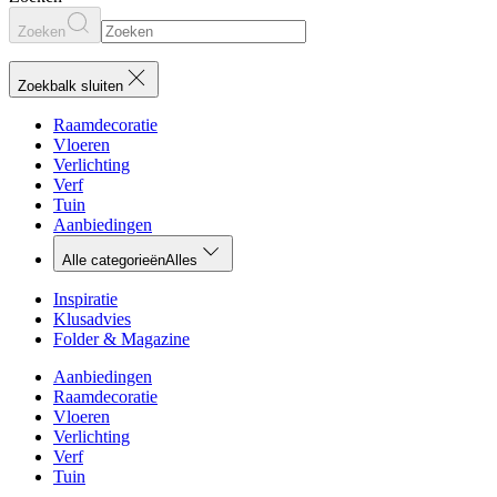
Zoeken
Zoekbalk sluiten
Raamdecoratie
Vloeren
Verlichting
Verf
Tuin
Aanbiedingen
Alle categorieën
Alles
Inspiratie
Klusadvies
Folder & Magazine
Aanbiedingen
Raamdecoratie
Vloeren
Verlichting
Verf
Tuin