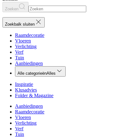
Zoeken
Zoekbalk sluiten
Raamdecoratie
Vloeren
Verlichting
Verf
Tuin
Aanbiedingen
Alle categorieën
Alles
Inspiratie
Klusadvies
Folder & Magazine
Aanbiedingen
Raamdecoratie
Vloeren
Verlichting
Verf
Tuin