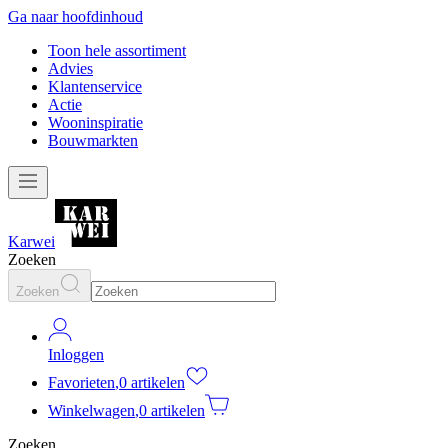
Ga naar hoofdinhoud
Toon hele assortiment
Advies
Klantenservice
Actie
Wooninspiratie
Bouwmarkten
Karwei
Zoeken
Zoeken
Inloggen
Favorieten
,
0 artikelen
Winkelwagen
,
0 artikelen
Zoeken