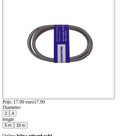
Prijs: 17.99 euro
17
.
99
Diameter
:
2
4
lengte
:
5 m
10 m
Online
bijna uitverkocht