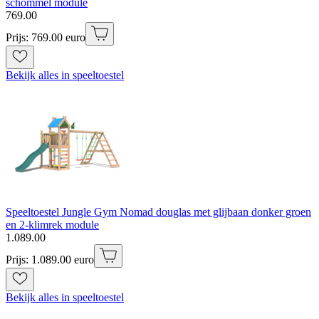
schommel module
769
.
00
Prijs: 769.00 euro
Bekijk alles in speeltoestel
Speeltoestel Jungle Gym Nomad douglas met glijbaan donker groen
en 2-klimrek module
1
.
089
.
00
Prijs: 1.089.00 euro
Bekijk alles in speeltoestel