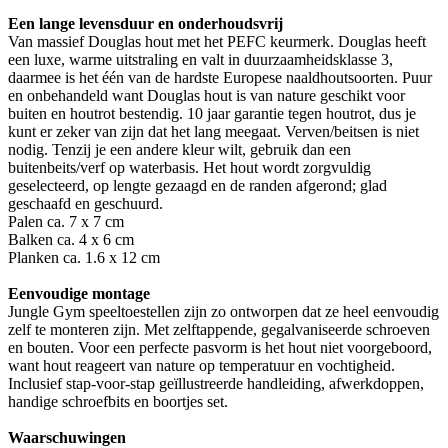
Een lange levensduur en onderhoudsvrij
Van massief Douglas hout met het PEFC keurmerk. Douglas heeft
een luxe, warme uitstraling en valt in duurzaamheidsklasse 3,
daarmee is het één van de hardste Europese naaldhoutsoorten. Puur
en onbehandeld want Douglas hout is van nature geschikt voor
buiten en houtrot bestendig. 10 jaar garantie tegen houtrot, dus je
kunt er zeker van zijn dat het lang meegaat. Verven/beitsen is niet
nodig. Tenzij je een andere kleur wilt, gebruik dan een
buitenbeits/verf op waterbasis. Het hout wordt zorgvuldig
geselecteerd, op lengte gezaagd en de randen afgerond; glad
geschaafd en geschuurd.
Palen ca. 7 x 7 cm
Balken ca. 4 x 6 cm
Planken ca. 1.6 x 12 cm
Eenvoudige montage
Jungle Gym speeltoestellen zijn zo ontworpen dat ze heel eenvoudig
zelf te monteren zijn. Met zelftappende, gegalvaniseerde schroeven
en bouten. Voor een perfecte pasvorm is het hout niet voorgeboord,
want hout reageert van nature op temperatuur en vochtigheid.
Inclusief stap-voor-stap geïllustreerde handleiding, afwerkdoppen,
handige schroefbits en boortjes set.
Waarschuwingen