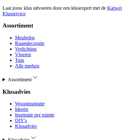
Laat jouw klus uitvoeren door een klusexpert met de
Karwei
Klusservice
Assortiment
Meubelen
Raamdecoratie
Verlichting
Vloeren
Tuin
Alle merken
Assortiment
Klusadvies
Wooninspiratie
Ideeën
Inspiratie per ruimte
DIY's
Klusadvies
Klusadvies