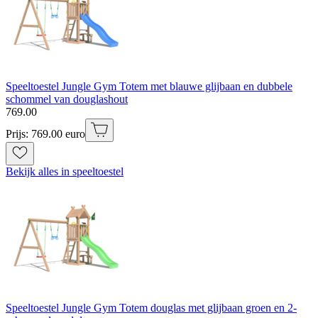
Speeltoestel Jungle Gym Totem met blauwe glijbaan en dubbele
schommel van douglashout
769
.
00
Prijs: 769.00 euro
Bekijk alles in speeltoestel
Speeltoestel Jungle Gym Totem douglas met glijbaan groen en 2-