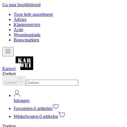
Ga naar hoofdinhoud
Toon hele assortiment
Advies
Klantenservice
Actie
Wooninspiratie
Bouwmarkten
Karwei
Zoeken
Zoeken
Inloggen
Favorieten
,
0 artikelen
Winkelwagen
,
0 artikelen
Zoeken