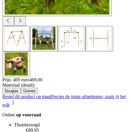
Prijs: 469 euro
469
.
00
Materiaal (detail)
:
Douglas
Grenen
Bestel dit product op maat
Precies de juiste afmetingen, zoals jij het
wilt
Online
op voorraad
Thuisbezorgd
€89.95