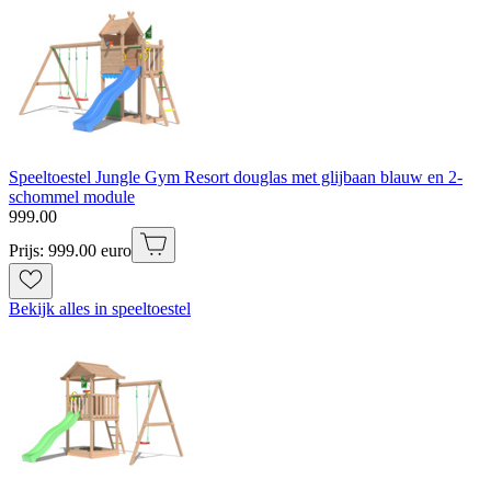
Speeltoestel Jungle Gym Resort douglas met glijbaan blauw en 2-
schommel module
999
.
00
Prijs: 999.00 euro
Bekijk alles in speeltoestel