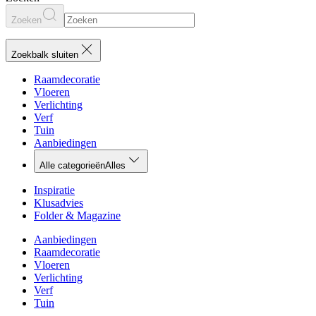
Zoeken
Zoekbalk sluiten
Raamdecoratie
Vloeren
Verlichting
Verf
Tuin
Aanbiedingen
Alle categorieën
Alles
Inspiratie
Klusadvies
Folder & Magazine
Aanbiedingen
Raamdecoratie
Vloeren
Verlichting
Verf
Tuin