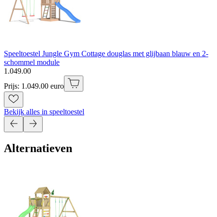
Speeltoestel Jungle Gym Cottage douglas met glijbaan blauw en 2-
schommel module
1
.
049
.
00
Prijs: 1.049.00 euro
Bekijk alles in speeltoestel
Alternatieven