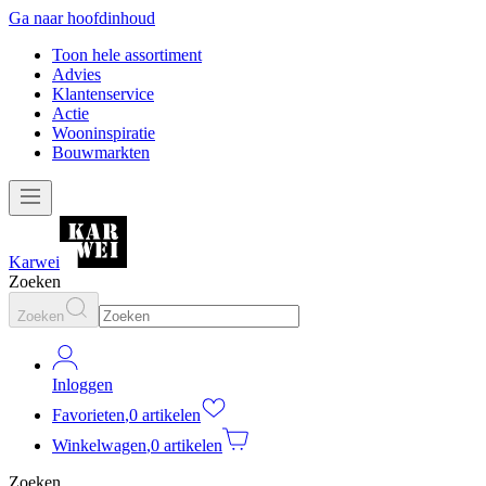
Ga naar hoofdinhoud
Toon hele assortiment
Advies
Klantenservice
Actie
Wooninspiratie
Bouwmarkten
Karwei
Zoeken
Zoeken
Inloggen
Favorieten
,
0 artikelen
Winkelwagen
,
0 artikelen
Zoeken