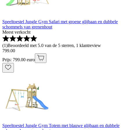
Speeltoestel Jungle Gym Safari met groene glijbaan en dubbele
schommels van grenenhout
Meest verkocht
(
1
)
Beoordeeld met 5.0 van de 5 sterren, 1 klantreview
799
.
00
Prijs: 799.00 euro
Speeltoestel Jungle Gym Totem met blauwe glijbaan en dubbele