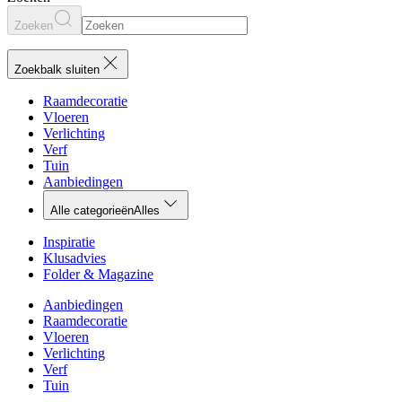
Zoeken
Zoekbalk sluiten
Raamdecoratie
Vloeren
Verlichting
Verf
Tuin
Aanbiedingen
Alle categorieën
Alles
Inspiratie
Klusadvies
Folder & Magazine
Aanbiedingen
Raamdecoratie
Vloeren
Verlichting
Verf
Tuin