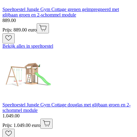
Speeltoestel Jungle Gym Cottage grenen geïmpregneerd met
glijbaan groen en 2-schommel module
889
.
00
Prijs: 889.00 euro
Bekijk alles in speeltoestel
Speeltoestel Jungle Gym Cottage douglas met glijbaan groen en 2-
schommel module
1
.
049
.
00
Prijs: 1.049.00 euro