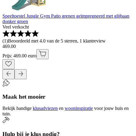
Speeltoestel Jungle Gym Patio grenen geïmpregneerd met glijbaan
donker groen
Veel verkocht
(
1
)
Beoordeeld met 4.0 van de 5 sterren, 1 klantreview
469
.
00
Prijs: 469.00 euro
Maak het mooier
Bekijk handige
klusadviezen
en
wooninspiratie
voor jouw huis en
tuin.
Hulp bij je klus nodig?