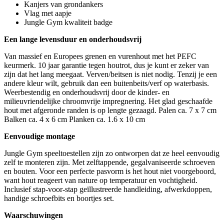
Kanjers van grondankers
Vlag met aapje
Jungle Gym kwaliteit badge
Een lange levensduur en onderhoudsvrij
Van massief en Europees grenen en vurenhout met het PEFC
keurmerk. 10 jaar garantie tegen houtrot, dus je kunt er zeker van
zijn dat het lang meegaat. Verven/beitsen is niet nodig. Tenzij je een
andere kleur wilt, gebruik dan een buitenbeits/verf op waterbasis.
Weerbestendig en onderhoudsvrij door de kinder- en
milieuvriendelijke chroomvrije impregnering. Het glad geschaafde
hout met afgeronde randen is op lengte gezaagd. Palen ca. 7 x 7 cm
Balken ca. 4 x 6 cm Planken ca. 1.6 x 10 cm
Eenvoudige montage
Jungle Gym speeltoestellen zijn zo ontworpen dat ze heel eenvoudig
zelf te monteren zijn. Met zelftappende, gegalvaniseerde schroeven
en bouten. Voor een perfecte pasvorm is het hout niet voorgeboord,
want hout reageert van nature op temperatuur en vochtigheid.
Inclusief stap-voor-stap geïllustreerde handleiding, afwerkdoppen,
handige schroefbits en boortjes set.
Waarschuwingen