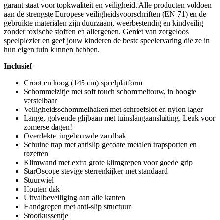
garant staat voor topkwaliteit en veiligheid. Alle producten voldoen
aan de strengste Europese veiligheidsvoorschriften (EN 71) en de
gebruikte materialen zijn duurzaam, weerbestendig en kindveilig
zonder toxische stoffen en allergenen. Geniet van zorgeloos
speelplezier en geef jouw kinderen de beste speelervaring die ze in
hun eigen tuin kunnen hebben.
Inclusief
Groot en hoog (145 cm) speelplatform
Schommelzitje met soft touch schommeltouw, in hoogte
verstelbaar
Veiligheidsschommelhaken met schroefslot en nylon lager
Lange, golvende glijbaan met tuinslangaansluiting. Leuk voor
zomerse dagen!
Overdekte, ingebouwde zandbak
Schuine trap met antislip gecoate metalen trapsporten en
rozetten
Klimwand met extra grote klimgrepen voor goede grip
StarOscope stevige sterrenkijker met standaard
Stuurwiel
Houten dak
Uitvalbeveiliging aan alle kanten
Handgrepen met anti-slip structuur
Stootkussentje