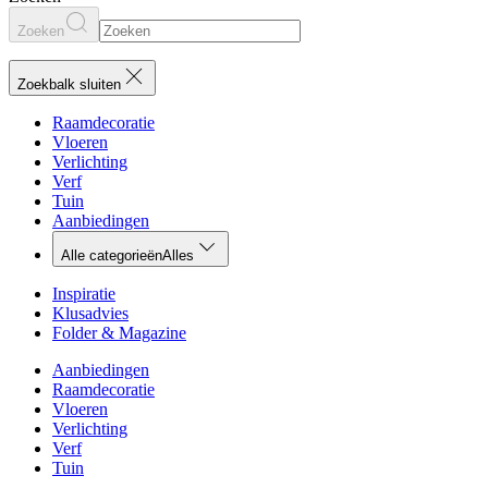
Zoeken
Zoekbalk sluiten
Raamdecoratie
Vloeren
Verlichting
Verf
Tuin
Aanbiedingen
Alle categorieën
Alles
Inspiratie
Klusadvies
Folder & Magazine
Aanbiedingen
Raamdecoratie
Vloeren
Verlichting
Verf
Tuin