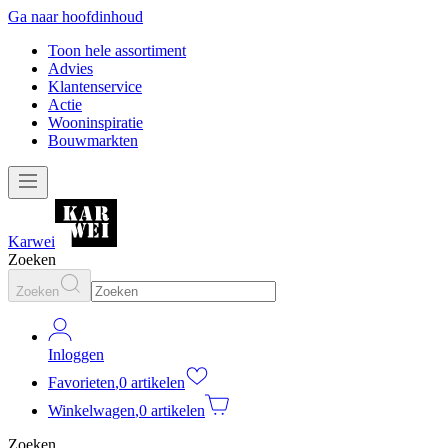
Ga naar hoofdinhoud
Toon hele assortiment
Advies
Klantenservice
Actie
Wooninspiratie
Bouwmarkten
Karwei
Zoeken
Zoeken
Inloggen
Favorieten
,
0 artikelen
Winkelwagen
,
0 artikelen
Zoeken