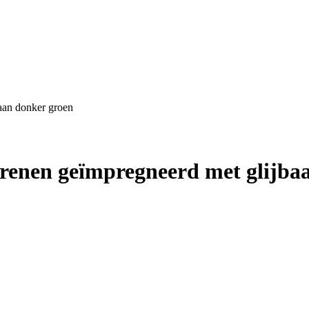
aan donker groen
grenen geïmpregneerd met glijba