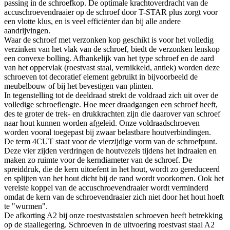
passing in de schroefkop. De optimale krachtoverdracht van de
accuschroevendraaier op de schroef door T-STAR plus zorgt voor
een vlotte klus, en is veel efficiënter dan bij alle andere
aandrijvingen.
Waar de schroef met verzonken kop geschikt is voor het volledig
verzinken van het vlak van de schroef, biedt de verzonken lenskop
een convexe bolling. Afhankelijk van het type schroef en de aard
van het oppervlak (roestvast staal, vernikkeld, antiek) worden deze
schroeven tot decoratief element gebruikt in bijvoorbeeld de
meubelbouw of bij het bevestigen van plinten.
In tegenstelling tot de deeldraad strekt de voldraad zich uit over de
volledige schroeflengte. Hoe meer draadgangen een schroef heeft,
des te groter de trek- en drukkrachten zijn die daarover van schroef
naar hout kunnen worden afgeleid. Onze voldraadschroeven
worden vooral toegepast bij zwaar belastbare houtverbindingen.
De term 4CUT staat voor de vierzijdige vorm van de schroefpunt.
Deze vier zijden verdringen de houtvezels tijdens het indraaien en
maken zo ruimte voor de kerndiameter van de schroef. De
spreiddruk, die de kern uitoefent in het hout, wordt zo gereduceerd
en splijten van het hout dicht bij de rand wordt voorkomen. Ook het
vereiste koppel van de accuschroevendraaier wordt verminderd
omdat de kern van de schroevendraaier zich niet door het hout hoeft
te "wurmen".
De afkorting A2 bij onze roestvaststalen schroeven heeft betrekking
op de staallegering. Schroeven in de uitvoering roestvast staal A2