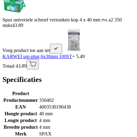
Spax universele schroef verzonken kop 4 x 40 mm rvs a2 350
stuks
43.89
Voeg product toe aan set
KARWEI uni-plug 6x30mm 100ST
+ 5.49
Totaal 43.89
Specificaties
Product
Productnummer
350402
EAN
4003530190438
Hoogte product
40 mm
Lengte product
4 mm
Breedte product
4 mm
Merk
SPAX