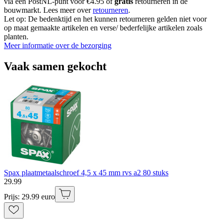
via een PostNL-punt voor €4.95 of
gratis
retourneren in de
bouwmarkt. Lees meer over
retourneren
.
Let op: De bedenktijd en het kunnen retourneren gelden niet voor
op maat gemaakte artikelen en verse/ bederfelijke artikelen zoals
planten.
Meer informatie over de bezorging
Vaak samen gekocht
Spax plaatmetaalschroef 4,5 x 45 mm rvs a2 80 stuks
29
.
99
Prijs: 29.99 euro