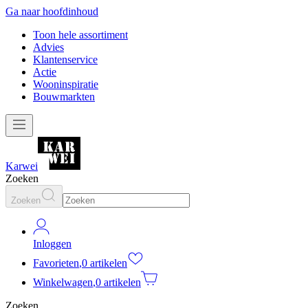
Ga naar hoofdinhoud
Toon hele assortiment
Advies
Klantenservice
Actie
Wooninspiratie
Bouwmarkten
Karwei
Zoeken
Zoeken
Inloggen
Favorieten
,
0 artikelen
Winkelwagen
,
0 artikelen
Zoeken