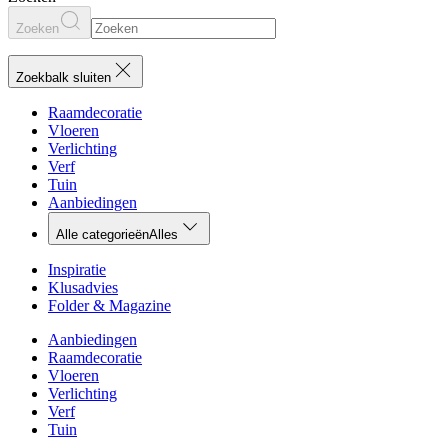
Zoeken
Zoekbalk sluiten
Raamdecoratie
Vloeren
Verlichting
Verf
Tuin
Aanbiedingen
Alle categorieën
Alles
Inspiratie
Klusadvies
Folder & Magazine
Aanbiedingen
Raamdecoratie
Vloeren
Verlichting
Verf
Tuin