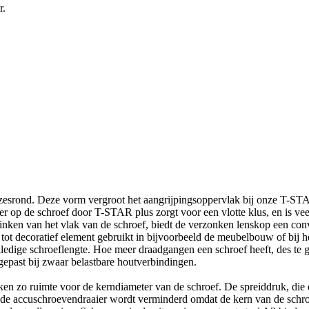
r.
rond. Deze vorm vergroot het aangrijpingsoppervlak bij onze T-STAR
op de schroef door T-STAR plus zorgt voor een vlotte klus, en is veel e
inken van het vlak van de schroef, biedt de verzonken lenskop een conv
 tot decoratief element gebruikt in bijvoorbeeld de meubelbouw of bij h
volledige schroeflengte. Hoe meer draadgangen een schroef heeft, des te 
past bij zwaar belastbare houtverbindingen.
ken zo ruimte voor de kerndiameter van de schroef. De spreiddruk, die d
 de accuschroevendraaier wordt verminderd omdat de kern van de schroe