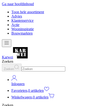
Ga naar hoofdinhoud
Toon hele assortiment
Advies
Klantenservice
Actie
Wooninspiratie
Bouwmarkten
Karwei
Zoeken
Zoeken
Inloggen
Favorieten
,
0 artikelen
Winkelwagen
,
0 artikelen
Zoeken