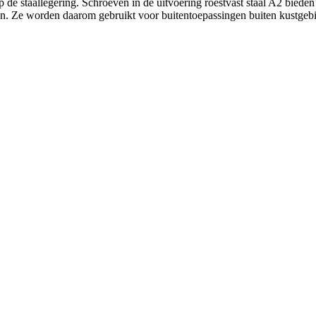
op de staallegering. Schroeven in de uitvoering roestvast staal A2 bie
uren. Ze worden daarom gebruikt voor buitentoepassingen buiten kustgeb