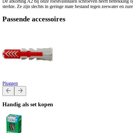
De afkorting A2 bij onze roestvaststalen schroeven heeft betrekking 
sterkte. Ze zijn slechts in geringe mate bestand tegen zeewater en z
Passende accessoires
Pluggen
Handig als set kopen