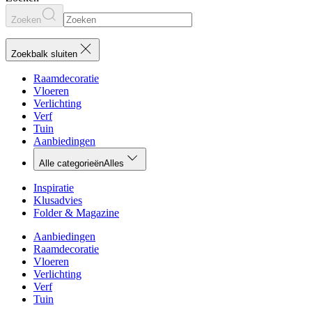
Zoeken
Zoekbalk sluiten
Raamdecoratie
Vloeren
Verlichting
Verf
Tuin
Aanbiedingen
Alle categorieën
Alles
Inspiratie
Klusadvies
Folder & Magazine
Aanbiedingen
Raamdecoratie
Vloeren
Verlichting
Verf
Tuin