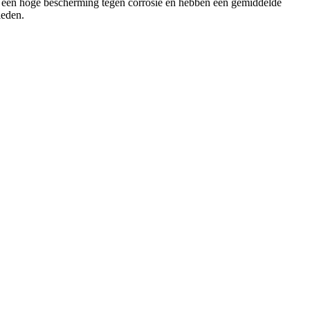
den een hoge bescherming tegen corrosie en hebben een gemiddelde
ieden.