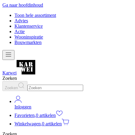
Ga naar hoofdinhoud
Toon hele assortiment
Advies
Klantenservice
Actie
Wooninspiratie
Bouwmarkten
Karwei
Zoeken
Zoeken
Inloggen
Favorieten
,
0 artikelen
Winkelwagen
,
0 artikelen
Zoeken