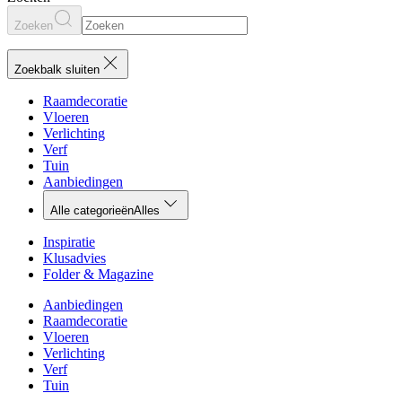
Zoeken
Zoekbalk sluiten
Raamdecoratie
Vloeren
Verlichting
Verf
Tuin
Aanbiedingen
Alle categorieën
Alles
Inspiratie
Klusadvies
Folder & Magazine
Aanbiedingen
Raamdecoratie
Vloeren
Verlichting
Verf
Tuin