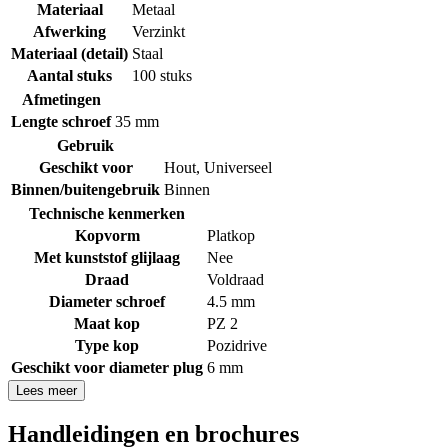
Materiaal
Metaal
Afwerking
Verzinkt
Materiaal (detail)
Staal
Aantal stuks
100 stuks
Afmetingen
Lengte schroef
35 mm
Gebruik
Geschikt voor
Hout
,
Universeel
Binnen/buitengebruik
Binnen
Technische kenmerken
Kopvorm
Platkop
Met kunststof glijlaag
Nee
Draad
Voldraad
Diameter schroef
4.5 mm
Maat kop
PZ 2
Type kop
Pozidrive
Geschikt voor diameter plug
6 mm
Lees meer
Handleidingen en brochures