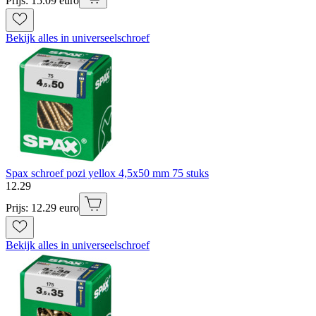
Prijs: 15.09 euro
Bekijk alles in universeelschroef
Spax schroef pozi yellox 4,5x50 mm 75 stuks
12
.
29
Prijs: 12.29 euro
Bekijk alles in universeelschroef