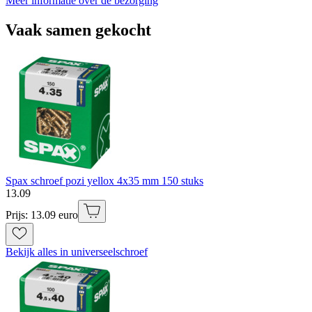
Meer informatie over de bezorging
Vaak samen gekocht
Spax schroef pozi yellox 4x35 mm 150 stuks
13
.
09
Prijs: 13.09 euro
Bekijk alles in universeelschroef