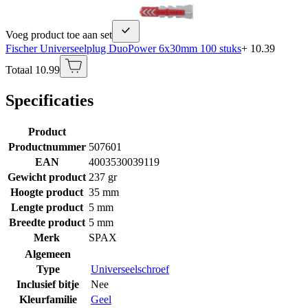
Voeg product toe aan set
Fischer Universeelplug DuoPower 6x30mm 100 stuks
+ 10.39
Totaal 10.99
Specificaties
Product
Productnummer
507601
EAN
4003530039119
Gewicht product
237 gr
Hoogte product
35 mm
Lengte product
5 mm
Breedte product
5 mm
Merk
SPAX
Algemeen
Type
Universeelschroef
Inclusief bitje
Nee
Kleurfamilie
Geel