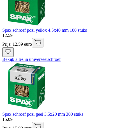
Spax schroef pozi yellox 4,5x40 mm 100 stuks
12
.
59
Prijs: 12.59 euro
Bekijk alles in universeelschroef
Spax schroef pozi geel 3,5x20 mm 300 stuks
15
.
09