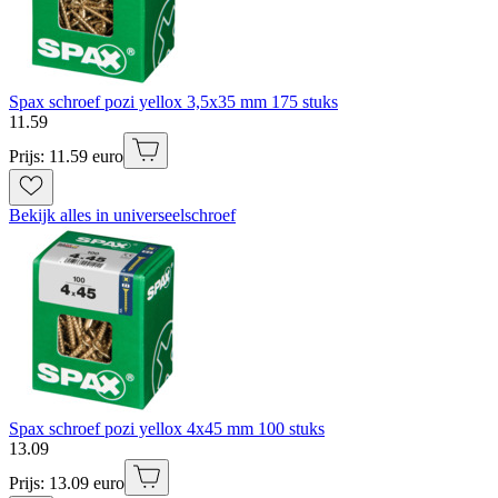
Spax schroef pozi yellox 3,5x35 mm 175 stuks
11
.
59
Prijs: 11.59 euro
Bekijk alles in universeelschroef
Spax schroef pozi yellox 4x45 mm 100 stuks
13
.
09
Prijs: 13.09 euro