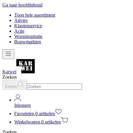
Ga naar hoofdinhoud
Toon hele assortiment
Advies
Klantenservice
Actie
Wooninspiratie
Bouwmarkten
Karwei
Zoeken
Zoeken
Inloggen
Favorieten
,
0 artikelen
Winkelwagen
,
0 artikelen
Zoeken