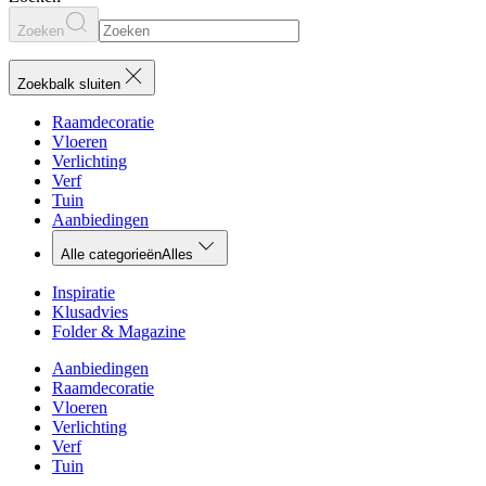
Zoeken
Zoekbalk sluiten
Raamdecoratie
Vloeren
Verlichting
Verf
Tuin
Aanbiedingen
Alle categorieën
Alles
Inspiratie
Klusadvies
Folder & Magazine
Aanbiedingen
Raamdecoratie
Vloeren
Verlichting
Verf
Tuin