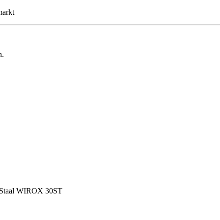
markt
n.
d Staal WIROX 30ST