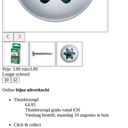
Prijs: 3.89 euro
3
.
89
Lengte schroef
:
10
12
Online
bijna uitverkocht
Thuisbezorgd
€4.95
Thuisbezorgd gratis vanaf €50
Vandaag besteld, maandag 10 augustus in huis
Click & collect