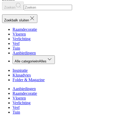
Zoeken
Zoekbalk sluiten
Raamdecoratie
Vloeren
Verlichting
Verf
Tuin
Aanbiedingen
Alle categorieën
Alles
Inspiratie
Klusadvies
Folder & Magazine
Aanbiedingen
Raamdecoratie
Vloeren
Verlichting
Verf
Tuin