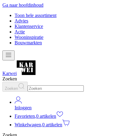
Ga naar hoofdinhoud
Toon hele assortiment
Advies
Klantenservice
Actie
Wooninspiratie
Bouwmarkten
Karwei
Zoeken
Zoeken
Inloggen
Favorieten
,
0 artikelen
Winkelwagen
,
0 artikelen
Zoeken