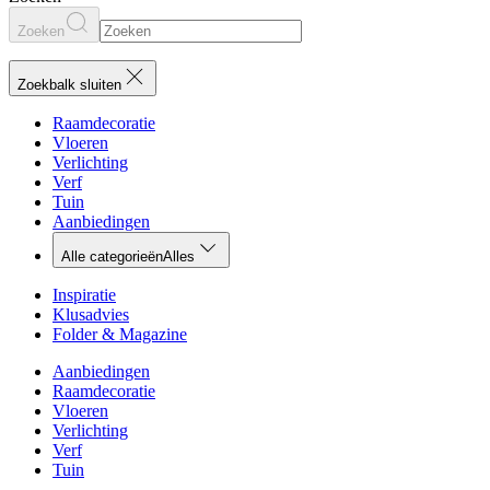
Zoeken
Zoekbalk sluiten
Raamdecoratie
Vloeren
Verlichting
Verf
Tuin
Aanbiedingen
Alle categorieën
Alles
Inspiratie
Klusadvies
Folder & Magazine
Aanbiedingen
Raamdecoratie
Vloeren
Verlichting
Verf
Tuin