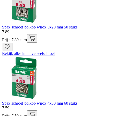
Spax schroef bolkop wirox 5x20 mm 50 stuks
7
.
89
Prijs: 7.89 euro
Bekijk alles in universeelschroef
Spax schroef bolkop wirox 4x30 mm 60 stuks
7
.
59
Prijs: 7.59 euro