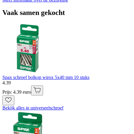
Vaak samen gekocht
Spax schroef bolkop wirox 5x40 mm 10 stuks
4
.
39
Prijs: 4.39 euro
Bekijk alles in universeelschroef