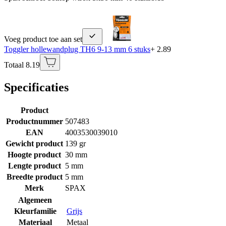
Voeg product toe aan set
Toggler hollewandplug TH6 9-13 mm 6 stuks
+ 2.89
Totaal 8.19
Specificaties
Product
Productnummer
507483
EAN
4003530039010
Gewicht product
139 gr
Hoogte product
30 mm
Lengte product
5 mm
Breedte product
5 mm
Merk
SPAX
Algemeen
Kleurfamilie
Grijs
Materiaal
Metaal