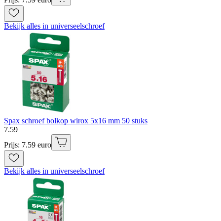
Bekijk alles in universeelschroef
Spax schroef bolkop wirox 5x16 mm 50 stuks
7
.
59
Prijs: 7.59 euro
Bekijk alles in universeelschroef