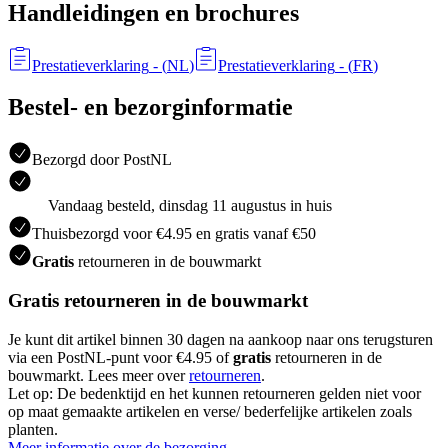
Handleidingen en brochures
Prestatieverklaring
- (
NL
)
Prestatieverklaring
- (
FR
)
Bestel- en bezorginformatie
Bezorgd door PostNL
Vandaag besteld, dinsdag 11 augustus in huis
Thuisbezorgd voor €4.95 en gratis vanaf €50
Gratis
retourneren in de bouwmarkt
Gratis retourneren in de bouwmarkt
Je kunt dit artikel binnen 30 dagen na aankoop naar ons terugsturen
via een PostNL-punt voor €4.95 of
gratis
retourneren in de
bouwmarkt. Lees meer over
retourneren
.
Let op: De bedenktijd en het kunnen retourneren gelden niet voor
op maat gemaakte artikelen en verse/ bederfelijke artikelen zoals
planten.
Meer informatie over de bezorging