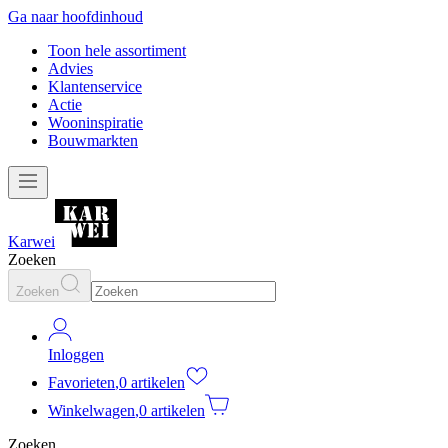
Ga naar hoofdinhoud
Toon hele assortiment
Advies
Klantenservice
Actie
Wooninspiratie
Bouwmarkten
Karwei
Zoeken
Zoeken
Inloggen
Favorieten
,
0 artikelen
Winkelwagen
,
0 artikelen
Zoeken