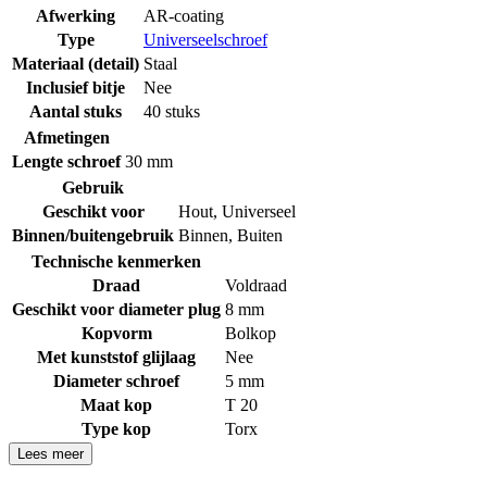
Afwerking
AR-coating
Type
Universeelschroef
Materiaal (detail)
Staal
Inclusief bitje
Nee
Aantal stuks
40 stuks
Afmetingen
Lengte schroef
30 mm
Gebruik
Geschikt voor
Hout
,
Universeel
Binnen/buitengebruik
Binnen
,
Buiten
Technische kenmerken
Draad
Voldraad
Geschikt voor diameter plug
8 mm
Kopvorm
Bolkop
Met kunststof glijlaag
Nee
Diameter schroef
5 mm
Maat kop
T 20
Type kop
Torx
Lees meer