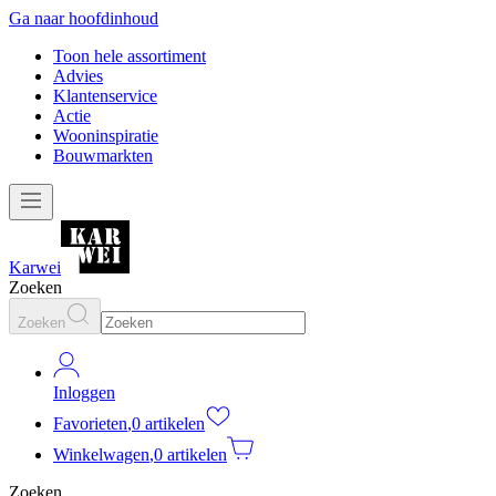
Ga naar hoofdinhoud
Toon hele assortiment
Advies
Klantenservice
Actie
Wooninspiratie
Bouwmarkten
Karwei
Zoeken
Zoeken
Inloggen
Favorieten
,
0 artikelen
Winkelwagen
,
0 artikelen
Zoeken