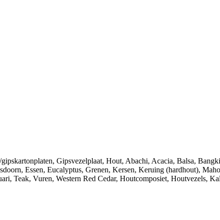
/gipskartonplaten
,
Gipsvezelplaat
,
Hout
,
Abachi
,
Acacia
,
Balsa
,
Bangki
sdoorn
,
Essen
,
Eucalyptus
,
Grenen
,
Kersen
,
Keruing (hardhout)
,
Maho
ari
,
Teak
,
Vuren
,
Western Red Cedar
,
Houtcomposiet
,
Houtvezels
,
Kal