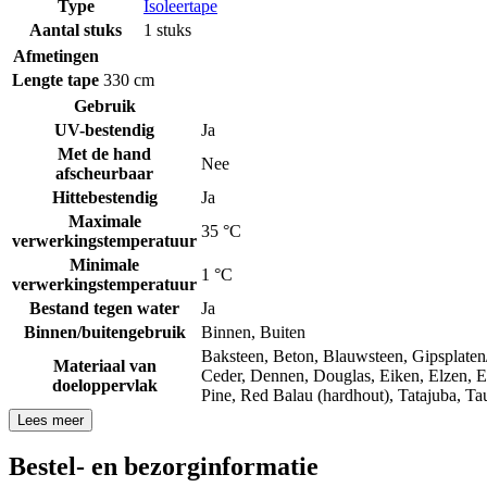
Type
Isoleertape
Aantal stuks
1 stuks
Afmetingen
Lengte tape
330 cm
Gebruik
UV-bestendig
Ja
Met de hand
Nee
afscheurbaar
Hittebestendig
Ja
Maximale
35 °C
verwerkingstemperatuur
Minimale
1 °C
verwerkingstemperatuur
Bestand tegen water
Ja
Binnen/buitengebruik
Binnen
,
Buiten
Baksteen
,
Beton
,
Blauwsteen
,
Gipsplaten
Materiaal van
Ceder
,
Dennen
,
Douglas
,
Eiken
,
Elzen
,
E
doeloppervlak
Pine
,
Red Balau (hardhout)
,
Tatajuba
,
Tau
Lees meer
Bestel- en bezorginformatie