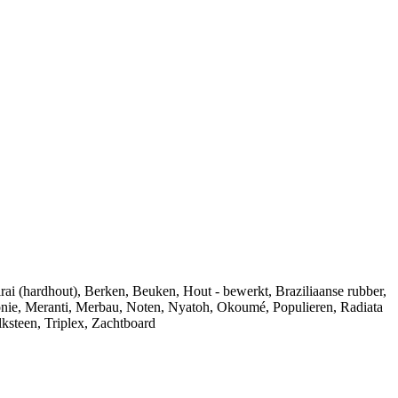
rai (hardhout)
,
Berken
,
Beuken
,
Hout - bewerkt
,
Braziliaanse rubber
,
nie
,
Meranti
,
Merbau
,
Noten
,
Nyatoh
,
Okoumé
,
Populieren
,
Radiata
ksteen
,
Triplex
,
Zachtboard