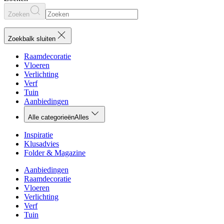
Zoeken
Zoekbalk sluiten
Raamdecoratie
Vloeren
Verlichting
Verf
Tuin
Aanbiedingen
Alle categorieën
Alles
Inspiratie
Klusadvies
Folder & Magazine
Aanbiedingen
Raamdecoratie
Vloeren
Verlichting
Verf
Tuin