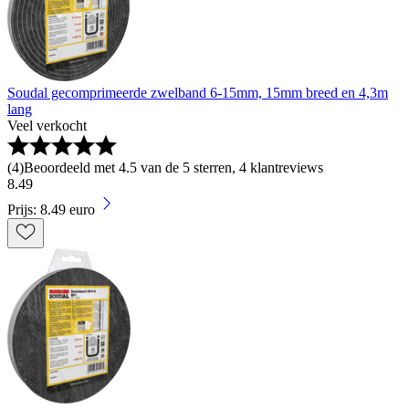
Soudal gecomprimeerde zwelband 6-15mm, 15mm breed en 4,3m
lang
Veel verkocht
(
4
)
Beoordeeld met 4.5 van de 5 sterren, 4 klantreviews
8
.
49
Prijs: 8.49 euro