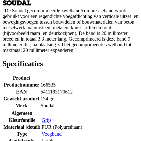
"De Soudal gecomprimeerde zwelband/compressieband wordt
gebruikt voor een regendichte voegafdichting van verticale uitzet- en
bewegingsvoegen tussen bouwdelen of bouwmaterialen van beton,
metselwerk, natuursteen, metalen, kunststoffen en hout
(bijvoorbeeld raam- en deurkozijnen). De band is 20 millimeter
breed en in totaal 3,3 meter lang. Gecomprimeerd is deze band 9
millimeter dik, na plaatsing zal het gecomprimeerde zwelband tot
maximaal 20 millimeter expanderen."
Specificaties
Product
Productnummer
166535
EAN
5411183170612
Gewicht product
154 gr
Merk
Soudal
Algemeen
Kleurfamilie
Grijs
Materiaal (detail)
PUR (Polyurethaan)
Type
Voegband
Aantal stuks
1 stuks