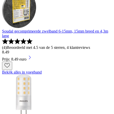
Soudal gecomprimeerde zwelband 6-15mm, 15mm breed en 4,3m
lang
(
4
)
Beoordeeld met 4.5 van de 5 sterren, 4 klantreviews
8
.
49
Prijs: 8.49 euro
Bekijk alles in voegband