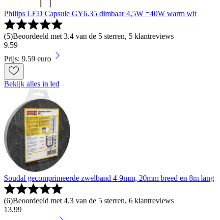
Philips LED Capsule GY6.35 dimbaar 4,5W =40W warm wit
(
5
)
Beoordeeld met 3.4 van de 5 sterren, 5 klantreviews
9
.
59
Prijs: 9.59 euro
Bekijk alles in led
Soudal gecomprimeerde zwelband 4-9mm, 20mm breed en 8m lang
(
6
)
Beoordeeld met 4.3 van de 5 sterren, 6 klantreviews
13
.
99