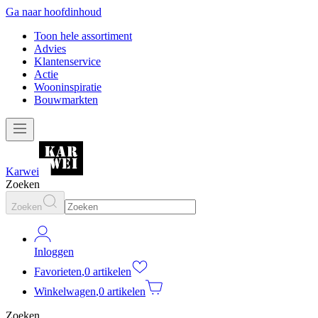
Ga naar hoofdinhoud
Toon hele assortiment
Advies
Klantenservice
Actie
Wooninspiratie
Bouwmarkten
Karwei
Zoeken
Zoeken
Inloggen
Favorieten
,
0 artikelen
Winkelwagen
,
0 artikelen
Zoeken