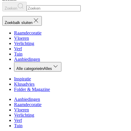
Zoeken
Zoekbalk sluiten
Raamdecoratie
Vloeren
Verlichting
Verf
Tuin
Aanbiedingen
Alle categorieën
Alles
Inspiratie
Klusadvies
Folder & Magazine
Aanbiedingen
Raamdecoratie
Vloeren
Verlichting
Verf
Tuin